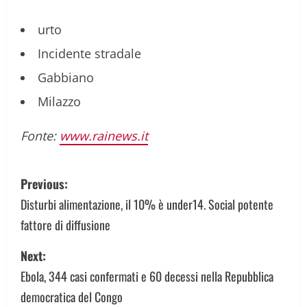
urto
Incidente stradale
Gabbiano
Milazzo
Fonte:
www.rainews.it
P
Previous:
o
Disturbi alimentazione, il 10% è under14. Social potente
fattore di diffusione
s
Next:
t
Ebola, 344 casi confermati e 60 decessi nella Repubblica
n
democratica del Congo