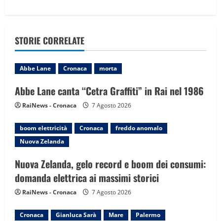
a
v
STORIE CORRELATE
i
g
Abbe Lane
Cronaca
morta
a
Abbe Lane canta “Cetra Graffiti” in Rai nel 1986
RaiNews - Cronaca
7 Agosto 2026
t
i
boom elettricità
Cronaca
freddo anomalo
Nuova Zelanda
o
Nuova Zelanda, gelo record e boom dei consumi:
n
domanda elettrica ai massimi storici
RaiNews - Cronaca
7 Agosto 2026
Cronaca
Gianluca Sarà
Mare
Palermo