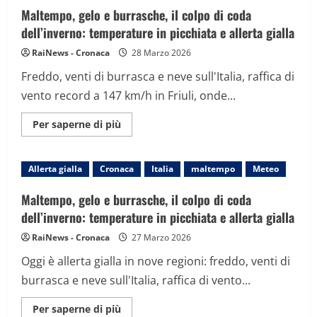
regioni,
Maltempo, gelo e burrasche, il colpo di coda
arancione
in
dell’inverno: temperature in picchiata e allerta gialla
Liguria.
Roma
RaiNews - Cronaca
28 Marzo 2026
Nord
in
Freddo, venti di burrasca e neve sull'Italia, raffica di
ginocchio
per
vento record a 147 km/h in Friuli, onde...
una
tromba
d’aria
Maggiori
Per saperne di più
informazioni
su
Maltempo,
gelo
Allerta gialla
Cronaca
Italia
maltempo
Meteo
e
burrasche,
il
Maltempo, gelo e burrasche, il colpo di coda
colpo
di
dell’inverno: temperature in picchiata e allerta gialla
coda
dell’inverno:
RaiNews - Cronaca
27 Marzo 2026
temperature
in
Oggi è allerta gialla in nove regioni: freddo, venti di
picchiata
e
burrasca e neve sull'Italia, raffica di vento...
allerta
gialla
Maggiori
Per saperne di più