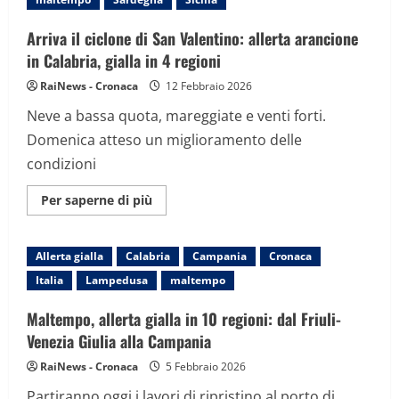
lo
stato
d’emergenza.
Arriva il ciclone di San Valentino: allerta arancione
In
Puglia
in Calabria, gialla in 4 regioni
crolla
l’Arco
RaiNews - Cronaca
12 Febbraio 2026
dell’Amore
di
Neve a bassa quota, mareggiate e venti forti.
Melendugno
Domenica atteso un miglioramento delle
condizioni
Maggiori
Per saperne di più
informazioni
su
Arriva
il
Allerta gialla
Calabria
Campania
Cronaca
ciclone
di
Italia
Lampedusa
maltempo
San
Valentino:
allerta
Maltempo, allerta gialla in 10 regioni: dal Friuli-
arancione
in
Venezia Giulia alla Campania
Calabria,
gialla
RaiNews - Cronaca
5 Febbraio 2026
in
4
Partiranno oggi i lavori di ripristino al porto di
regioni