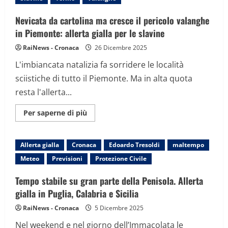
otto
regioni,
correnti
Nevicata da cartolina ma cresce il pericolo valanghe
fredde
e
in Piemonte: allerta gialla per le slavine
neve.
Paura
RaiNews - Cronaca
26 Dicembre 2025
a
Roma,
L'imbiancata natalizia fa sorridere le località
crolla
grande
sciistiche di tutto il Piemonte. Ma in alta quota
albero
resta l'allerta...
Maggiori
Per saperne di più
informazioni
su
Nevicata
da
Allerta gialla
Cronaca
Edoardo Tresoldi
maltempo
cartolina
ma
Meteo
Previsioni
Protezione Civile
cresce
il
pericolo
Tempo stabile su gran parte della Penisola. Allerta
valanghe
in
gialla in Puglia, Calabria e Sicilia
Piemonte:
allerta
RaiNews - Cronaca
5 Dicembre 2025
gialla
per
Nel weekend e nel giorno dell’Immacolata le
le