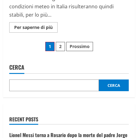
slavine
condizioni meteo in Italia risulteranno quindi
stabili, per lo più...
Maggiori
Per saperne di più
informazioni
su
Tempo
Paginazione
stabile
1
2
Prossimo
su
gran
degli
parte
della
Penisola.
CERCA
articoli
Allerta
gialla
in
Puglia,
CERCA
Calabria
e
Sicilia
RECENT POSTS
Lionel Messi torna a Rosario dopo la morte del padre Jorge