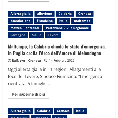
informazioni
su
Maltempo,
gelo
Allerta gialla
alluvione
Calabria
Cronaca
e
burrasche,
esondazione
Fiumicino
Italia
maltempo
il
colpo
Matteo Piantedosi
Protezione Civile Regionale
di
coda
Sardegna
Sicilia
Tevere
dell’inverno:
temperature
in
Maltempo, la Calabria chiede lo stato d’emergenza.
picchiata
In Puglia crolla l’Arco dell’Amore di Melendugno
e
allerta
gialla
RaiNews - Cronaca
14 Febbraio 2026
Oggi allerta gialla in 11 regioni. Allagamenti alla
foce del Tevere, Sindaco Fiumicino: "Emergenza
rientrata, 5 famiglie...
Maggiori
Per saperne di più
informazioni
su
Maltempo,
la
Allerta gialla
Calabria
Cronaca
Italia
Calabria
chiede
maltempo
Sardegna
Sicilia