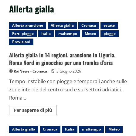
Allerta gialla
Allerta arancione
Allerta gialla
Cronaca
estate
Forti piogge
Italia
maltempo
Meteo
piogge
Previsioni
Allerta gialla in 14 regioni, arancione in Liguria.
Roma Nord in ginocchio per una tromba d’aria
RaiNews - Cronaca
3 Giugno 2026
Tempo instabile con piogge e temporali anche sulle
zone interne del centro-sud e sui settori adriatici.
Roma...
Maggiori
Per saperne di più
informazioni
su
Allerta
gialla
Allerta gialla
Cronaca
Italia
maltempo
Meteo
in
14