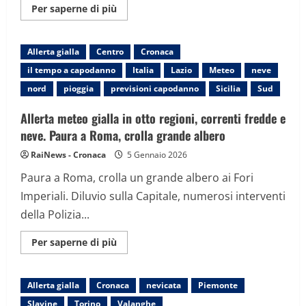
Maggiori
Per saperne di più
informazioni
su
DIRETTA
–
Allerta gialla
Centro
Cronaca
Non
si
il tempo a capodanno
Italia
Lazio
Meteo
neve
ferma
la
nord
pioggia
previsioni capodanno
Sicilia
Sud
frana
a
Niscemi:
Allerta meteo gialla in otto regioni, correnti fredde e
1.500
sfollati.
neve. Paura a Roma, crolla grande albero
“Case
entro
RaiNews - Cronaca
5 Gennaio 2026
50-
70
Paura a Roma, crolla un grande albero ai Fori
metri
andranno
Imperiali. Diluvio sulla Capitale, numerosi interventi
giù”
della Polizia...
Maggiori
Per saperne di più
informazioni
su
Allerta
meteo
Allerta gialla
Cronaca
nevicata
Piemonte
gialla
in
Slavine
Torino
Valanghe