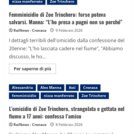
nizza monferrato
Zoe Trinchero
Alex
Manna.
Pm:
Femminicidio di Zoe Trinchero: forse poteva
c’è
pericolo
salvarsi. Manna: “L’ho presa a pugni non so perché”
di
fuga
RaiNews - Cronaca
9 Febbraio 2026
I dettagli terribili dell'omicidio dalla confessione del
20enne: "L'ho lasciata cadere nel fiume", "Abbiamo
discusso, le ho...
Maggiori
Per saperne di più
informazioni
su
Femminicidio
di
Alessandria
Alex Manna
Asti
Cronaca
Zoe
Trinchero:
femminicidio
nizza monferrato
Zoe Trinchero
forse
poteva
salvarsi.
L’omicidio di Zoe Trinchero, strangolata e gettata nel
Manna:
“L’ho
fiume a 17 anni: confessa l’amico
presa
a
RaiNews - Cronaca
8 Febbraio 2026
pugni
non