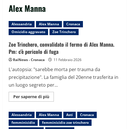
Alex Manna
Alessandria
Alex Manna
Cronaca
Omicidio aggravato
Zoe Trinchero
Zoe Trinchero, convalidato il fermo di Alex Manna.
Pm: c’è pericolo di fuga
RaiNews - Cronaca
11 Febbraio 2026
L'autopsia: "sarebbe morta per trauma da
precipitazione". La famiglia del 20enne trasferita in
un luogo segreto per...
Maggiori
Per saperne di più
informazioni
su
Zoe
Trinchero,
Alessandria
Alex Manna
Asti
Cronaca
convalidato
il
femminicidio
femminicidio zoe trinchero
fermo
di