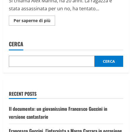
Si chiama Alex Manna, ha 20 anni. La ragazza è
so
perché”
stata assassinata per un no, ha tentato...
Maggiori
Per saperne di più
informazioni
su
L’omicidio
di
Zoe
CERCA
Trinchero,
strangolata
e
gettata
nel
CERCA
fiume
a
17
anni:
confessa
l’amico
RECENT POSTS
Il documento: un giovanissimo Francesco Guccini in
versione cantastorie
Francesco Guccini, l’intervista a Marco Carrara in occasione