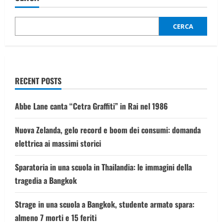
la
partita
Italia-
Israele:
CERCA
diversi
feriti,
2
arresti
e
circa
15
RECENT POSTS
fermati
Abbe Lane canta “Cetra Graffiti” in Rai nel 1986
Nuova Zelanda, gelo record e boom dei consumi: domanda
elettrica ai massimi storici
Sparatoria in una scuola in Thailandia: le immagini della
tragedia a Bangkok
Strage in una scuola a Bangkok, studente armato spara:
almeno 7 morti e 15 feriti