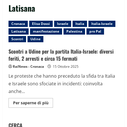
Latisana
Cronaca
Elisa Dossi
Israele
Italia
Italia-Israele
Latisana
manifestazione
Palestina
pro Pal
Scontri
Udine
Scontri a Udine per la partita Italia-Israele: diversi
feriti, 2 arresti e circa 15 fermati
RaiNews - Cronaca
15 Ottobre 2025
Le proteste che hanno preceduto la sfida tra Italia
e Israele sono sfociate in incidenti: coinvolta
anche...
Maggiori
Per saperne di più
informazioni
su
Scontri
a
Udine
CERCA
per