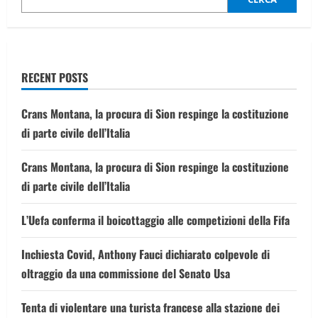
ricambia
l’affetto
dei
fan
che
lo
acclamano:
RECENT POSTS
«We
love
you!»
Crans Montana, la procura di Sion respinge la costituzione
di parte civile dell’Italia
Crans Montana, la procura di Sion respinge la costituzione
di parte civile dell’Italia
L’Uefa conferma il boicottaggio alle competizioni della Fifa
Inchiesta Covid, Anthony Fauci dichiarato colpevole di
oltraggio da una commissione del Senato Usa
Tenta di violentare una turista francese alla stazione dei