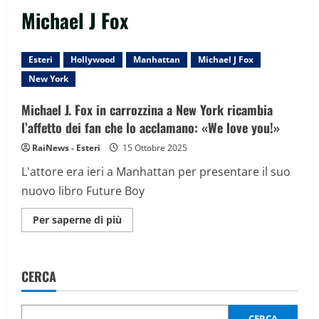
Michael J Fox
Esteri
Hollywood
Manhattan
Michael J Fox
New York
Michael J. Fox in carrozzina a New York ricambia
l’affetto dei fan che lo acclamano: «We love you!»
RaiNews - Esteri
15 Ottobre 2025
L'attore era ieri a Manhattan per presentare il suo
nuovo libro Future Boy
Maggiori
Per saperne di più
informazioni
su
Michael
J.
Fox
CERCA
in
carrozzina
a
New
York
CERCA