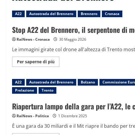
A22
Autostrada del Brennero
Brennero
Cronaca
Stop A22 del Brennero, il serpentone di m
RaiNews - Cronaca
30 Maggio 2026
Le immagini girate col drone all'altezza di Trento mos
Maggiori
Per saperne di più
informazioni
su
Stop
A22
A22
Autostrada del Brennero
del
Bolzano
Commissione Eur
Brennero,
Prelazione
Trento
il
serpentone
di
Riapertura lampo della gara per l’A22, le 
mezzi
in
coda
RaiNews - Politica
1 Dicembre 2025
È una gara da 30 miliardi e il Mit riapre il bando per tre 