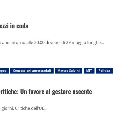
ezzi in coda
trano intorno alle 20.00 di venerdì 29 maggio lunghe...
opea
Concessioni autostradali
Matteo Salvini
MIT
Politica
critiche: Un favore al gestore uscente
giorni. Critiche dell’UE,...