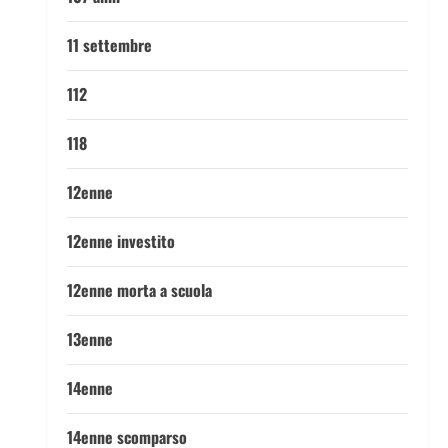
11 settembre
112
118
12enne
12enne investito
12enne morta a scuola
13enne
14enne
14enne scomparso