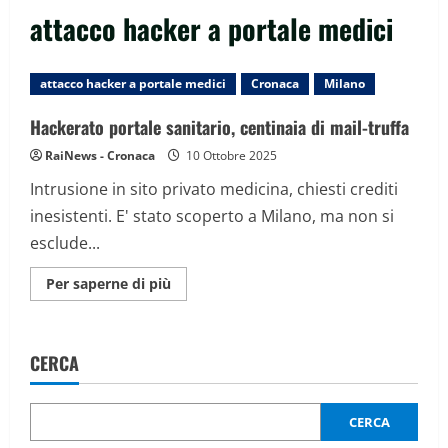
attacco hacker a portale medici
attacco hacker a portale medici
Cronaca
Milano
Hackerato portale sanitario, centinaia di mail-truffa
RaiNews - Cronaca
10 Ottobre 2025
Intrusione in sito privato medicina, chiesti crediti
inesistenti. E' stato scoperto a Milano, ma non si
esclude...
Maggiori
Per saperne di più
informazioni
su
Hackerato
portale
sanitario,
CERCA
centinaia
di
mail-
truffa
CERCA