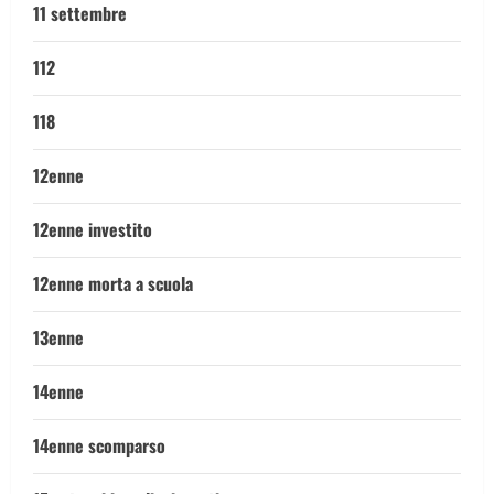
11 settembre
112
118
12enne
12enne investito
12enne morta a scuola
13enne
14enne
14enne scomparso