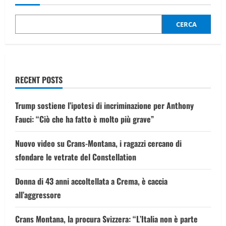
la
neve
ricopre
Times
CERCA
Square
a
New
York
RECENT POSTS
Trump sostiene l’ipotesi di incriminazione per Anthony
Fauci: “Ciò che ha fatto è molto più grave”
Nuovo video su Crans-Montana, i ragazzi cercano di
sfondare le vetrate del Constellation
Donna di 43 anni accoltellata a Crema, è caccia
all’aggressore
Crans Montana, la procura Svizzera: “L’Italia non è parte