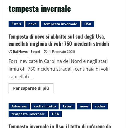
tempesta invernale
Esteri
neve
tempesta invernale
USA
Tempesta di neve si abbatte sul sud degli Usa,
cancellati migliaia di voli: 750 incidenti stradali
RaiNews - Esteri
1 Febbraio 2026
Forti nevicate in Carolina del Nord e negli stati
limitrofi. 750 incidenti stradali, centinaia di voli
cancellati:...
Maggiori
Per saperne di più
informazioni
su
Tempesta
di
Arkansas
crolla il tetto
Esteri
neve
rodeo
neve
si
tempesta invernale
USA
abbatte
sul
sud
Tempesta invernale in Usa: il tetto di un’arena da
degli