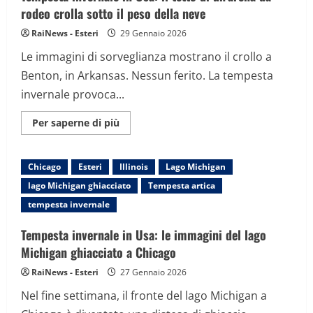
Usa,
rodeo crolla sotto il peso della neve
cancellati
migliaia
RaiNews - Esteri
29 Gennaio 2026
di
voli:
Le immagini di sorveglianza mostrano il crollo a
750
incidenti
Benton, in Arkansas. Nessun ferito. La tempesta
stradali
invernale provoca...
Maggiori
Per saperne di più
informazioni
su
Tempesta
invernale
Chicago
Esteri
Illinois
Lago Michigan
in
Usa:
lago Michigan ghiacciato
Tempesta artica
il
tetto
tempesta invernale
di
un’arena
da
Tempesta invernale in Usa: le immagini del lago
rodeo
crolla
Michigan ghiacciato a Chicago
sotto
il
RaiNews - Esteri
27 Gennaio 2026
peso
della
Nel fine settimana, il fronte del lago Michigan a
neve