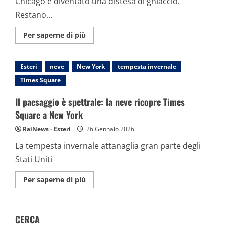
Chicago è diventato una distesa di ghiaccio.
Restano...
Maggiori
Per saperne di più
informazioni
su
Tempesta
invernale
Esteri
neve
New York
tempesta invernale
in
Usa:
Times Square
le
immagini
del
Il paesaggio è spettrale: la neve ricopre Times
lago
Michigan
Square a New York
ghiacciato
a
RaiNews - Esteri
26 Gennaio 2026
Chicago
La tempesta invernale attanaglia gran parte degli
Stati Uniti
Maggiori
Per saperne di più
informazioni
su
Il
paesaggio
è
CERCA
spettrale: