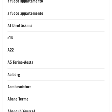
a fuoco appartamento
a fuoco appartemento
A1 Direttissima
a14
A22
A5 Torino-Aosta
Aalborg
Aambasciatore
Abano Terme
Abanoub Youssef