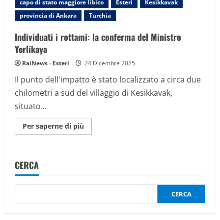
capo di stato maggiore libico
Esteri
Kesikkavak
conferma
del
provincia di Ankara
Turchia
Ministro
Yerlikaya
Individuati i rottami: la conferma del Ministro
Yerlikaya
RaiNews - Esteri
24 Dicembre 2025
Il punto dell'impatto è stato localizzato a circa due
chilometri a sud del villaggio di Kesikkavak,
situato...
Maggiori
Per saperne di più
informazioni
su
Individuati
i
rottami:
CERCA
la
conferma
del
Ministro
Yerlikaya
CERCA