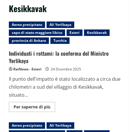
Kesikkavak
Aereo precipitato
Ali Yerlikaya
capo di stato maggiore libico
Esteri
Kesikkavak
provincia di Ankara
Turchia
Individuati i rottami: la conferma del Ministro
Yerlikaya
RaiNews - Esteri
24 Dicembre 2025
Il punto dell'impatto è stato localizzato a circa due
chilometri a sud del villaggio di Kesikkavak,
situato...
Maggiori
Per saperne di più
informazioni
su
Individuati
i
Aereo precipitato
Ali Yerlikaya
rottami:
la