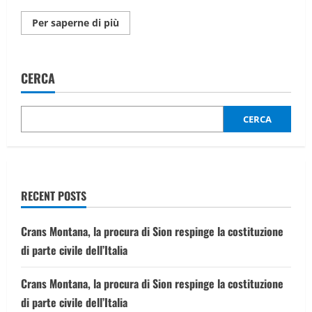
Maggiori
Per saperne di più
informazioni
su
Premier
Padel
a
CERCA
Parigi:
Icardo
e
Ortega
non
CERCA
si
fermano.
Coello-
Tapia
incontrano
ancora
i
RECENT POSTS
Chingalan
Crans Montana, la procura di Sion respinge la costituzione
di parte civile dell’Italia
Crans Montana, la procura di Sion respinge la costituzione
di parte civile dell’Italia