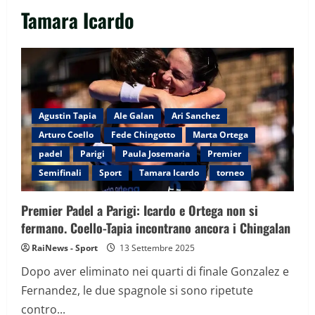
Tamara Icardo
Agustin Tapia
Ale Galan
Ari Sanchez
Arturo Coello
Fede Chingotto
Marta Ortega
padel
Parigi
Paula Josemaria
Premier
Semifinali
Sport
Tamara Icardo
torneo
Premier Padel a Parigi: Icardo e Ortega non si
fermano. Coello-Tapia incontrano ancora i Chingalan
RaiNews - Sport
13 Settembre 2025
Dopo aver eliminato nei quarti di finale Gonzalez e
Fernandez, le due spagnole si sono ripetute
contro...