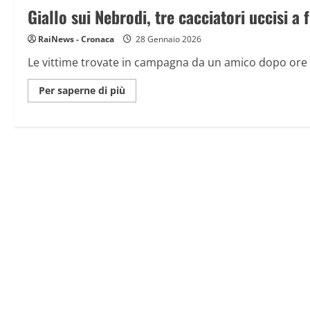
fucilate:
Giallo sui Nebrodi, tre cacciatori uccisi a 
spunta
un
super
RaiNews - Cronaca
testimone
28 Gennaio 2026
Le vittime trovate in campagna da un amico dopo ore di si
Maggiori
Per saperne di più
informazioni
su
Giallo
sui
Nebrodi,
tre
cacciatori
uccisi
a
fucilate,
Mistero
sulla
dinamica