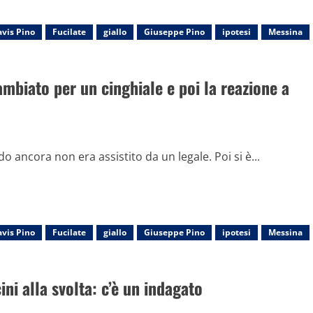
vis Pino
Fucilate
giallo
Giuseppe Pino
ipotesi
Messina
ambiato per un cinghiale e poi la reazione a
 ancora non era assistito da un legale. Poi si è...
vis Pino
Fucilate
giallo
Giuseppe Pino
ipotesi
Messina
cini alla svolta: c’è un indagato