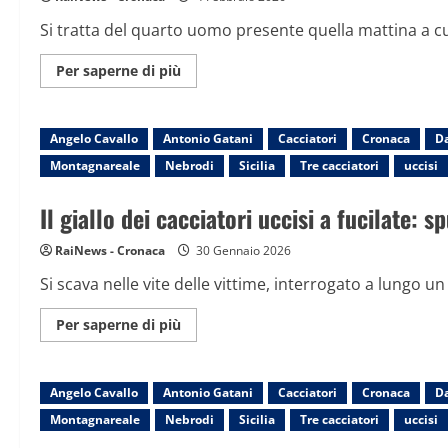
poi
la
Si tratta del quarto uomo presente quella mattina a cui
reazione
a
catena
Maggiori
Per saperne di più
informazioni
su
Il
giallo
Angelo Cavallo
Antonio Gatani
dei
Cacciatori
Cronaca
Da
cacciatori
Montagnareale
Nebrodi
Sicilia
Tre cacciatori
uccisi
uccisi
a
fucilate,
Il giallo dei cacciatori uccisi a fucilate:
vicini
alla
svolta:
RaiNews - Cronaca
c’è
30 Gennaio 2026
un
indagato
Si scava nelle vite delle vittime, interrogato a lungo 
Maggiori
Per saperne di più
informazioni
su
Il
giallo
Angelo Cavallo
Antonio Gatani
dei
Cacciatori
Cronaca
Da
cacciatori
Montagnareale
Nebrodi
Sicilia
Tre cacciatori
uccisi
uccisi
a