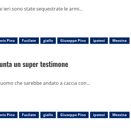
 ieri sono state sequestrate le armi...
vis Pino
Fucilate
giallo
Giuseppe Pino
ipotesi
Messina
 spunta un super testimone
un uomo che sarebbe andato a caccia con...
vis Pino
Fucilate
giallo
Giuseppe Pino
ipotesi
Messina