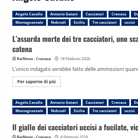
Angelo Cavallo
Antonio Gatani
Cacciatori
Cronaca
Da
Montagnareale
Nebrodi
Sicilia
Tre cacciatori
uccisi
L’assurda morte dei tre cacciatori, uno sc
catena
RaiNews - Cronaca
18 Febbraio 2026
L'unico indagato avrebbe fatto delle ammissioni quando
Maggiori
Per saperne di più
informazioni
su
L’assurda
morte
Angelo Cavallo
Antonio Gatani
dei
Cacciatori
Cronaca
Da
tre
Montagnareale
Nebrodi
Sicilia
Tre cacciatori
uccisi
cacciatori,
uno
scambiato
Il giallo dei cacciatori uccisi a fucilate, vi
per
un
cinghiale
RaiNews - Cronaca
e
4 Febbraio 2026