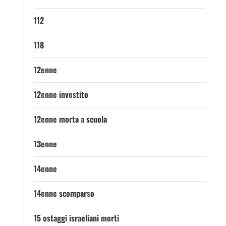
112
118
12enne
12enne investito
12enne morta a scuola
13enne
14enne
14enne scomparso
15 ostaggi israeliani morti