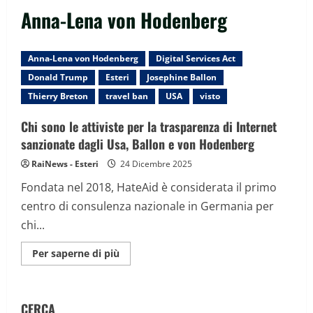
Anna-Lena von Hodenberg
Anna-Lena von Hodenberg
Digital Services Act
Donald Trump
Esteri
Josephine Ballon
Thierry Breton
travel ban
USA
visto
Chi sono le attiviste per la trasparenza di Internet
sanzionate dagli Usa, Ballon e von Hodenberg
RaiNews - Esteri
24 Dicembre 2025
Fondata nel 2018, HateAid è considerata il primo
centro di consulenza nazionale in Germania per
chi...
Maggiori
Per saperne di più
informazioni
su
Chi
sono
le
CERCA
attiviste