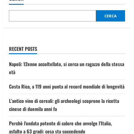
per
la
trasparenza
di
CERCA
Internet
sanzionate
dagli
Usa,
Ballon
e
von
RECENT POSTS
Hodenberg
Napoli: 12enne accoltellato, si cerca un ragazzo della stessa
età
Costa Rica, a 119 anni punta al record mondiale di longevità
L’antico vino di cereali: gli archeologi scoprono la ricetta
cinese di duemila anni fa
Perchè l’ondata potente di calore che avvolge l’Italia,
asfalto a 63 gradi: cosa sta succedendo