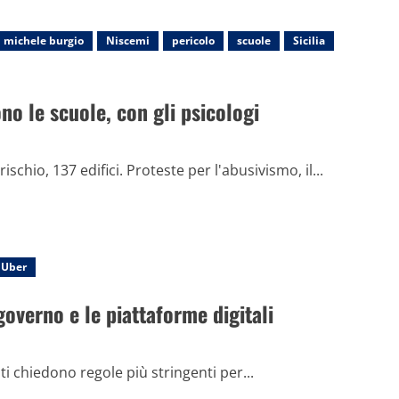
michele burgio
Niscemi
pericolo
scuole
Sicilia
no le scuole, con gli psicologi
ischio, 137 edifici. Proteste per l'abusivismo, il...
Uber
governo e le piattaforme digitali
cati chiedono regole più stringenti per...