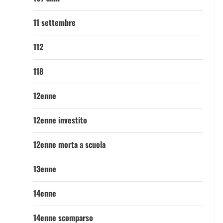
11 settembre
112
118
12enne
12enne investito
12enne morta a scuola
13enne
14enne
14enne scomparso