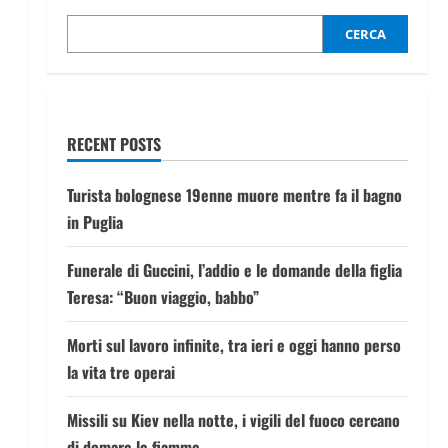
CERCA
RECENT POSTS
Turista bolognese 19enne muore mentre fa il bagno
in Puglia
Funerale di Guccini, l’addio e le domande della figlia
Teresa: “Buon viaggio, babbo”
Morti sul lavoro infinite, tra ieri e oggi hanno perso
la vita tre operai
Missili su Kiev nella notte, i vigili del fuoco cercano
di domare le fiamme