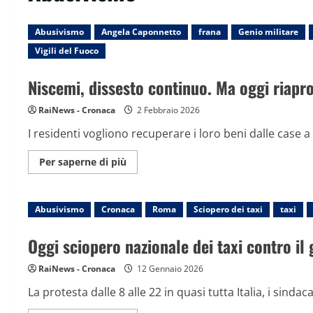
Abusivismo
Angela Caponnetto
frana
Genio militare
Vigili del Fuoco
Niscemi, dissesto continuo. Ma oggi riapro
RaiNews - Cronaca
2 Febbraio 2026
I residenti vogliono recuperare i loro beni dalle case a r
Maggiori
Per saperne di più
informazioni
su
Niscemi,
dissesto
Abusivismo
Cronaca
continuo.
Roma
Sciopero dei taxi
taxi
Ma
oggi
riaprono
Oggi sciopero nazionale dei taxi contro il 
le
scuole,
con
RaiNews - Cronaca
12 Gennaio 2026
gli
psicologi
La protesta dalle 8 alle 22 in quasi tutta Italia, i sinda