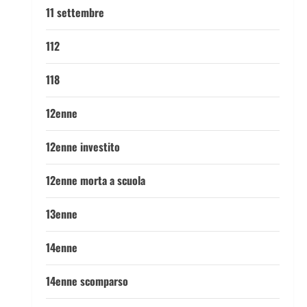
11 settembre
112
118
12enne
12enne investito
12enne morta a scuola
13enne
14enne
14enne scomparso