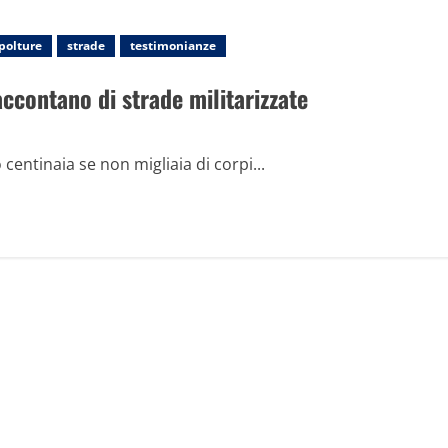
polture
strade
testimonianze
accontano di strade militarizzate
 centinaia se non migliaia di corpi...