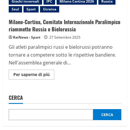
Giochi invernali
IPC
Milano Cortina 2026
Russia
per
Milano:
Seul
Sport
Ucraina
parteciperà
all’inaugurazione
delle
Milano-Cortina, Comitato Internazionale Paralimpico
Olimpiadi
riammette Russia e Bielorussia
RaiNews - Sport
27 Settembre 2025
Gli atleti paralimpici russi e bielorussi potranno
tornare a competere sotto le rispettive bandiere.
Nell'assemblea generale di...
Maggiori
Per saperne di più
informazioni
su
Milano-
Cortina,
Comitato
CERCA
Internazionale
Paralimpico
riammette
Russia
e
CERCA
Bielorussia