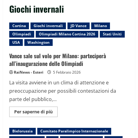
Giochi invernali
Cortina
Giochi invernali
JD Vance
Milano
Olimpiadi
Olimpiadi Milano Cortina 2026
Stati Uniti
USA
Washington
Vance sale sul volo per Milano: parteciperà
all’inaugurazione delle Olimpiadi
RaiNews - Esteri
5 Febbraio 2026
La visita avviene in un clima di attenzione e
preoccupazione per possibili contestazioni da
parte del pubblico,...
Maggiori
Per saperne di più
informazioni
su
Vance
sale
Bielorussia
Comitato Paralimpico Internazionale
sul
volo