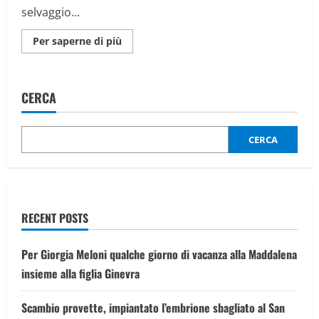
selvaggio...
Maggiori
Per saperne di più
informazioni
su
Mediobanca,
l’ad
Nagel
CERCA
saluta
i
dipendenti:
“Ricordate
Orazio,
CERCA
Graecia
capta
ferum
victorem
cepit”
RECENT POSTS
Per Giorgia Meloni qualche giorno di vacanza alla Maddalena
insieme alla figlia Ginevra
Scambio provette, impiantato l’embrione sbagliato al San