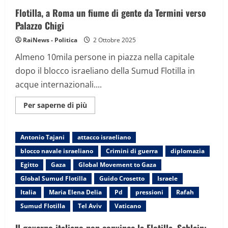
Flotilla, a Roma un fiume di gente da Termini verso
Palazzo Chigi
RaiNews - Politica
2 Ottobre 2025
Almeno 10mila persone in piazza nella capitale
dopo il blocco israeliano della Sumud Flotilla in
acque internazionali....
Maggiori
Per saperne di più
informazioni
su
Flotilla,
a
Antonio Tajani
attacco israeliano
Roma
un
blocco navale israeliano
Crimini di guerra
diplomazia
fiume
di
Egitto
Gaza
Global Movement to Gaza
gente
da
Global Sumud Flotilla
Guido Crosetto
Israele
Termini
verso
Italia
Maria Elena Delia
Pd
pressioni
Rafah
Palazzo
Chigi
Sumud Flotilla
Tel Aviv
Vaticano