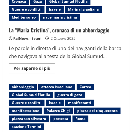
Cronaca
Gaza
Global Sumud Flotilla
grande
attacco
Guerre e conflitti
Israele
Marina israeliana
del
2026”:
Mediterraneo
nave maria cristina
panico
nelle
strade,
La “Maria Cristina”, cronaca di un abbordaggio
decine
di
RaiNews - Esteri
2 Ottobre 2025
morti
Le parole in diretta di uno dei naviganti della barca
che navigava alla testa della Global Sumud...
Maggiori
Per saperne di più
informazioni
su
La
“Maria
abbordaggio
attacco israeliano
Corteo
Cristina”,
cronaca
Global Sumud Flotilla
guerra di gaza
di
un
Guerre e conflitti
Israele
manifestanti
abbordaggio
manifestazione
Palazzo Chigi
piazza dei cinquecento
piazza san silvestro
protesta
Roma
stazione Termini