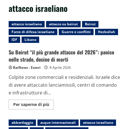
attacco israeliano
attacco israeliano
attacco su beirut
Beirut
Forze di difesa israeliane
Guerre e conflitti
Hezbollah
IDF
Libano
Su Beirut “il più grande attacco del 2026”: panico
nelle strade, decine di morti
RaiNews - Esteri
8 Aprile 2026
Colpite zone commerciali e residenziali. Israele dice
di avere attaccato lanciamissili, centri di comando
e infrastrutture di...
Maggiori
Per saperne di più
informazioni
su
Su
Beirut
abbordaggio
acque internazionali
attacco israeliano
“il
più