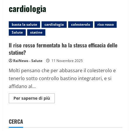
cardiologia
basta la salute
cardiologia
colesterolo
riso rosso
Salute
statine
Il riso rosso fermentato ha la stessa efficacia delle
statine?
RaiNews - Salute
11 Novembre 2025
Molti pensano che per abbassare il colesterolo e
tenerlo sotto controllo bastino integratori, e si
affidano al...
Maggiori
Per saperne di più
informazioni
su
Il
riso
rosso
CERCA
fermentato
ha
la