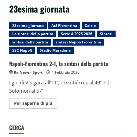
23esima giornata
23esima giornata
Acf Fiorentina
Calcio
La sintesi della partita
Serie A 2025 2026
Sintesi
sintesi della partita
sintesi Napoli Fiorentina
SSC Napoli
Stadio Maradona
Napoli-Fiorentina 2-1, la sintesi della partita
RaiNews - Sport
1 Febbraio 2026
I gol di Vergara all'11', di Gutiérrez al 49' e di
Solomon al 57'
Maggiori
Per saperne di più
informazioni
su
Napoli-
Fiorentina
2-
CERCA
1,
la