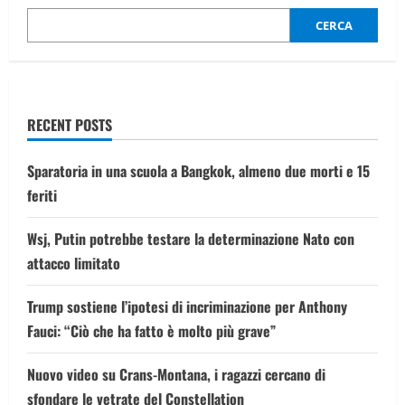
sintesi
della
partita
CERCA
RECENT POSTS
Sparatoria in una scuola a Bangkok, almeno due morti e 15
feriti
Wsj, Putin potrebbe testare la determinazione Nato con
attacco limitato
Trump sostiene l’ipotesi di incriminazione per Anthony
Fauci: “Ciò che ha fatto è molto più grave”
Nuovo video su Crans-Montana, i ragazzi cercano di
sfondare le vetrate del Constellation