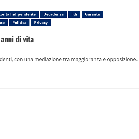
torità Indipendente
Decadenza
Fdi
Garante
nto
Politica
Privacy
 anni di vita
pendenti, con una mediazione tra maggioranza e opposizione...