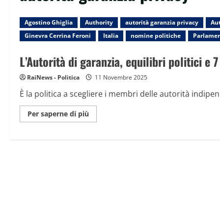
Agostino Ghiglia
Authority
autorità garanzia privacy
Au
Ginevra Cerrina Feroni
Italia
nomine politiche
Parlame
L’Autorità di garanzia, equilibri politici e 7
RaiNews - Politica
11 Novembre 2025
È la politica a scegliere i membri delle autorità indi
Maggiori
Per saperne di più
informazioni
su
L’Autorità
di
garanzia,
equilibri
politici
e
7
anni
di
vita