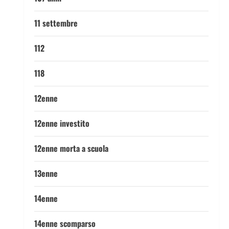
11 settembre
112
118
12enne
12enne investito
12enne morta a scuola
13enne
14enne
14enne scomparso