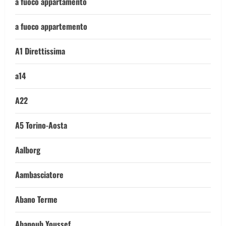
a fuoco appartamento
a fuoco appartemento
A1 Direttissima
a14
A22
A5 Torino-Aosta
Aalborg
Aambasciatore
Abano Terme
Abanoub Youssef