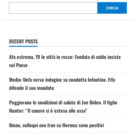
di
pesce
CERCA
surgelato
e
succhi
d’agrumi
RECENT POSTS
Afa estrema, 19 le città in rosso: l’ondata di caldo insiste
sul Paese
Media: Uefa verso indagine su condotta Infantino. Fifa
difende il suo mandato
Peggiorano le condizioni di salute di Joe Biden. Il figlio
Hunter: “Il cancro si è esteso alle ossa”
Oman, colloqui con Iran su Hormuz sono positivi