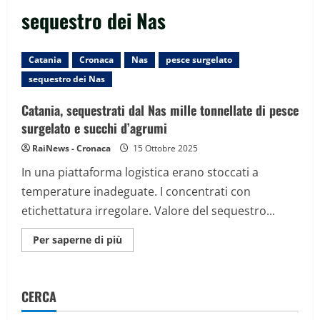
sequestro dei Nas
Catania
Cronaca
Nas
pesce surgelato
sequestro dei Nas
Catania, sequestrati dal Nas mille tonnellate di pesce
surgelato e succhi d’agrumi
RaiNews - Cronaca
15 Ottobre 2025
In una piattaforma logistica erano stoccati a
temperature inadeguate. I concentrati con
etichettatura irregolare. Valore del sequestro...
Maggiori
Per saperne di più
informazioni
su
Catania,
sequestrati
dal
CERCA
Nas
mille
tonnellate