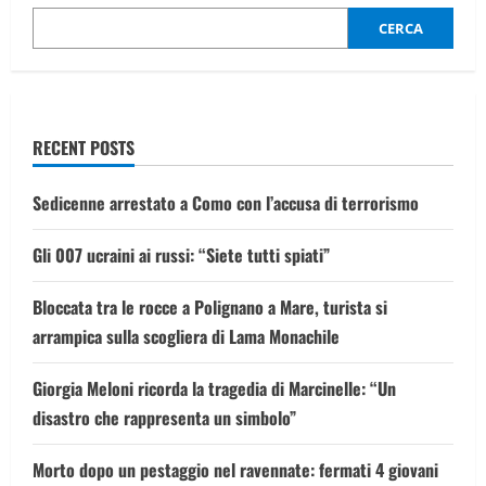
dalla
lotta
CERCA
ai
virus
alla
sfida
metabolica
RECENT POSTS
Sedicenne arrestato a Como con l’accusa di terrorismo
Gli 007 ucraini ai russi: “Siete tutti spiati”
Bloccata tra le rocce a Polignano a Mare, turista si
arrampica sulla scogliera di Lama Monachile
Giorgia Meloni ricorda la tragedia di Marcinelle: “Un
disastro che rappresenta un simbolo”
Morto dopo un pestaggio nel ravennate: fermati 4 giovani