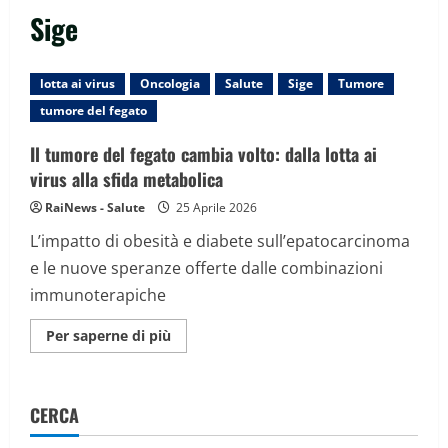
Sige
lotta ai virus
Oncologia
Salute
Sige
Tumore
tumore del fegato
Il tumore del fegato cambia volto: dalla lotta ai
virus alla sfida metabolica
RaiNews - Salute
25 Aprile 2026
L’impatto di obesità e diabete sull’epatocarcinoma
e le nuove speranze offerte dalle combinazioni
immunoterapiche
Maggiori
Per saperne di più
informazioni
su
Il
tumore
del
CERCA
fegato
cambia
volto: