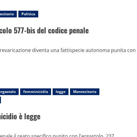
ecitorio
Politica
icolo 577-bis del codice penale
prevaricazione diventa una fattispecie autonoma punita con
ergastolo
femminicidio
legge
Montecitorio
icidio è legge
nale il reato specifico punito con l'ergastolo, 237