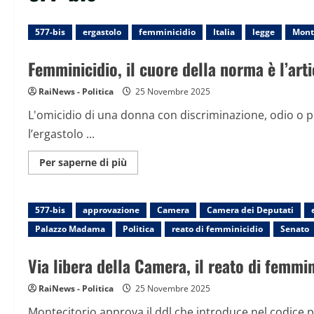
577-bis
ergastolo
femminicidio
Italia
legge
Mont
Femminicidio, il cuore della norma è l’art
RaiNews - Politica
25 Novembre 2025
L'omicidio di una donna con discriminazione, odio o 
l’ergastolo ...
Maggiori
Per saperne di più
informazioni
su
Femminicidio,
il
577-bis
approvazione
cuore
Camera
Camera dei Deputati
della
Palazzo Madama
Politica
reato di femminicidio
Senato
norma
è
l’articolo
Via libera della Camera, il reato di femmin
577-
bis
del
RaiNews - Politica
codice
25 Novembre 2025
penale
Montecitorio approva il ddl che introduce nel codice pe