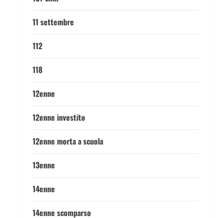
11 settembre
112
118
12enne
12enne investito
12enne morta a scuola
13enne
14enne
14enne scomparso