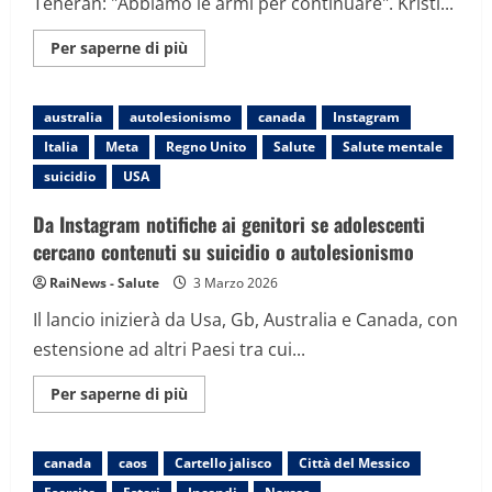
Teheran: "Abbiamo le armi per continuare". Kristi...
Maggiori
Per saperne di più
informazioni
su
Trump:
“Troppo
australia
autolesionismo
canada
Instagram
tardi
per
Italia
Meta
Regno Unito
Salute
Salute mentale
l’accordo
con
suicidio
USA
l’Iran,
pronti
a
Da Instagram notifiche ai genitori se adolescenti
proseguire
guerra”
cercano contenuti su suicidio o autolesionismo
RaiNews - Salute
3 Marzo 2026
Il lancio inizierà da Usa, Gb, Australia e Canada, con
estensione ad altri Paesi tra cui...
Maggiori
Per saperne di più
informazioni
su
Da
Instagram
canada
caos
Cartello jalisco
Città del Messico
notifiche
ai