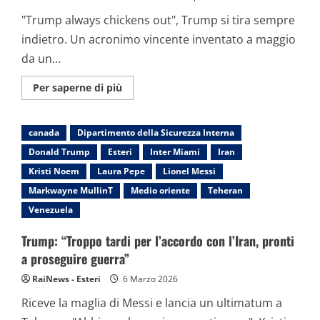
"Trump always chickens out", Trump si tira sempre
indietro. Un acronimo vincente inventato a maggio
da un...
Maggiori
Per saperne di più
informazioni
su
La
TACOpolitics,
canada
Dipartimento della Sicurezza Interna
perché
Trump
Donald Trump
Esteri
Inter Miami
Iran
fa
marcia
Kristi Noem
Laura Pepe
Lionel Messi
indietro
Markwayne MullinT
Medio oriente
Teheran
Venezuela
Trump: “Troppo tardi per l’accordo con l’Iran, pronti
a proseguire guerra”
RaiNews - Esteri
6 Marzo 2026
Riceve la maglia di Messi e lancia un ultimatum a