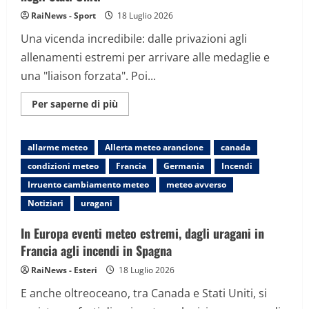
RaiNews - Sport
18 Luglio 2026
Una vicenda incredibile: dalle privazioni agli
allenamenti estremi per arrivare alle medaglie e
una "liaison forzata". Poi...
Maggiori
Per saperne di più
informazioni
su
Nadia
Comăneci,
allarme meteo
Allerta meteo arancione
canada
la
libellula
condizioni meteo
Francia
Germania
Incendi
fuggita
dalla
Irruento cambiamento meteo
meteo avverso
Romania
negli
Notiziari
uragani
Stati
Uniti
In Europa eventi meteo estremi, dagli uragani in
Francia agli incendi in Spagna
RaiNews - Esteri
18 Luglio 2026
E anche oltreoceano, tra Canada e Stati Uniti, si