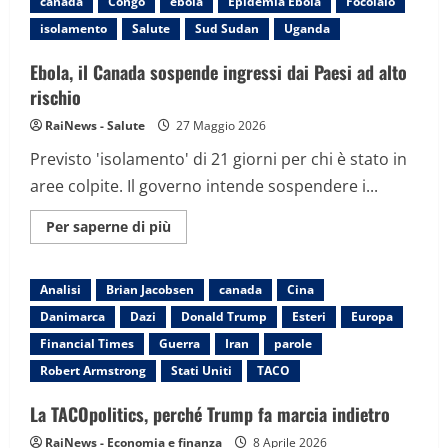
canada
Congo
ebola
Epidemia Ebola
Focolaio
degli
incendi
isolamento
Salute
Sud Sudan
Uganda
tinge
di
arancione
Ebola, il Canada sospende ingressi dai Paesi ad alto
il
cielo
rischio
dal
Canada
RaiNews - Salute
27 Maggio 2026
agli
Stati
Previsto 'isolamento' di 21 giorni per chi è stato in
Uniti,
allerta
aree colpite. Il governo intende sospendere i...
a
New
York
Maggiori
Per saperne di più
informazioni
su
Ebola,
il
Analisi
Brian Jacobsen
canada
Cina
Canada
sospende
Danimarca
Dazi
Donald Trump
Esteri
Europa
ingressi
dai
Financial Times
Guerra
Iran
parole
Paesi
ad
Robert Armstrong
Stati Uniti
TACO
alto
rischio
La TACOpolitics, perché Trump fa marcia indietro
RaiNews - Economia e finanza
8 Aprile 2026