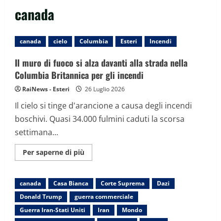
canada
canada
cielo
Columbia
Esteri
Incendi
Il muro di fuoco si alza davanti alla strada nella
Columbia Britannica per gli incendi
RaiNews - Esteri
26 Luglio 2026
Il cielo si tinge d'arancione a causa degli incendi
boschivi. Quasi 34.000 fulmini caduti la scorsa
settimana...
Maggiori
Per saperne di più
informazioni
su
Il
muro
canada
Casa Bianca
Corte Suprema
Dazi
di
fuoco
Donald Trump
guerra commerciale
si
alza
Guerra Iran-Stati Uniti
Iran
Mondo
davanti
alla