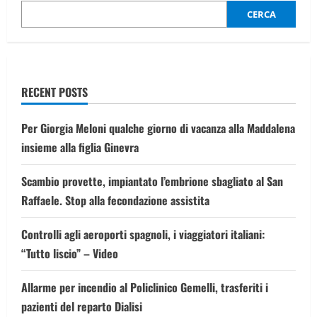
Mencho.
CERCA
Eliminato
anche
il
braccio
destro
RECENT POSTS
Per Giorgia Meloni qualche giorno di vacanza alla Maddalena
insieme alla figlia Ginevra
Scambio provette, impiantato l’embrione sbagliato al San
Raffaele. Stop alla fecondazione assistita
Controlli agli aeroporti spagnoli, i viaggiatori italiani:
“Tutto liscio” – Video
Allarme per incendio al Policlinico Gemelli, trasferiti i
pazienti del reparto Dialisi