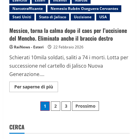
Esercito
Esteri
Incendi
Narcos
genitori
se
Narcotrafficante
Nemesio Rubén Oseguera Cervantes
adolescenti
cercano
Stati Uniti
Stato di Jalisco
Uccisione
USA
contenuti
su
suicidio
Messico, torna la calma dopo il caos per l’uccisione
o
del Mencho. Eliminato anche il braccio destro
autolesionismo
RaiNews - Esteri
22 Febbraio 2026
Schierati 10mila soldati, saliti a 74 i morti. Lotta per
successione nel cartello di Jalisco Nuova
Generazione....
Maggiori
Per saperne di più
informazioni
su
Messico,
Paginazione
torna
1
2
3
Prossimo
la
calma
degli
dopo
il
caos
CERCA
articoli
per
l’uccisione
del