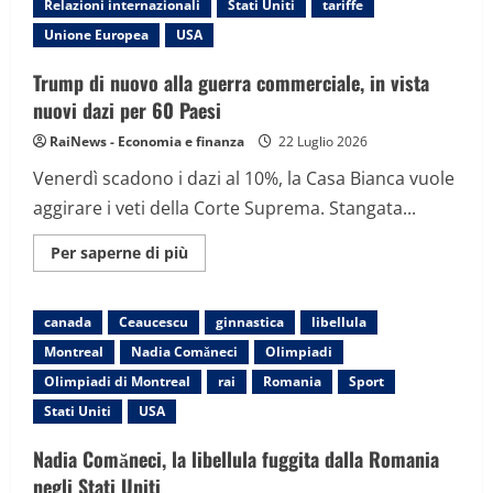
Relazioni internazionali
Stati Uniti
tariffe
strada
nella
Unione Europea
USA
Columbia
Britannica
per
Trump di nuovo alla guerra commerciale, in vista
gli
nuovi dazi per 60 Paesi
incendi
RaiNews - Economia e finanza
22 Luglio 2026
Venerdì scadono i dazi al 10%, la Casa Bianca vuole
aggirare i veti della Corte Suprema. Stangata...
Maggiori
Per saperne di più
informazioni
su
Trump
di
canada
Ceaucescu
ginnastica
libellula
nuovo
alla
Montreal
Nadia Comăneci
Olimpiadi
guerra
commerciale,
Olimpiadi di Montreal
rai
Romania
Sport
in
vista
Stati Uniti
USA
nuovi
dazi
per
Nadia Comăneci, la libellula fuggita dalla Romania
60
negli Stati Uniti
Paesi