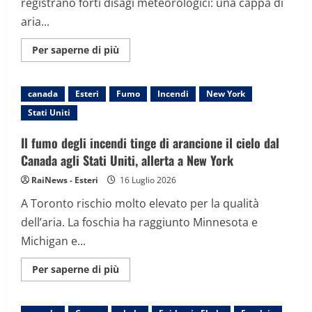
registrano forti disagi meteorologici: una cappa di
aria...
Maggiori
Per saperne di più
informazioni
su
In
Europa
canada
Esteri
Fumo
Incendi
New York
eventi
meteo
Stati Uniti
estremi,
dagli
uragani
Il fumo degli incendi tinge di arancione il cielo dal
in
Francia
Canada agli Stati Uniti, allerta a New York
agli
incendi
RaiNews - Esteri
16 Luglio 2026
in
Spagna
A Toronto rischio molto elevato per la qualità
dell’aria. La foschia ha raggiunto Minnesota e
Michigan e...
Maggiori
Per saperne di più
informazioni
su
Il
fumo