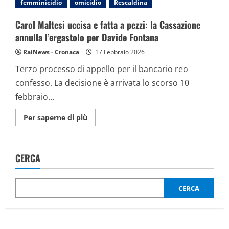
femminicidio
omicidio
Rescaldina
della
Corte
che
Carol Maltesi uccisa e fatta a pezzi: la Cassazione
lo
hanno
annulla l’ergastolo per Davide Fontana
“tradito”:
“Mi
RaiNews - Cronaca
17 Febbraio 2026
vergogno
per
Terzo processo di appello per il bancario reo
loro”
confesso. La decisione è arrivata lo scorso 10
febbraio...
Maggiori
Per saperne di più
informazioni
su
Carol
Maltesi
uccisa
CERCA
e
fatta
a
pezzi:
la
CERCA
Cassazione
annulla
l’ergastolo
per
Davide