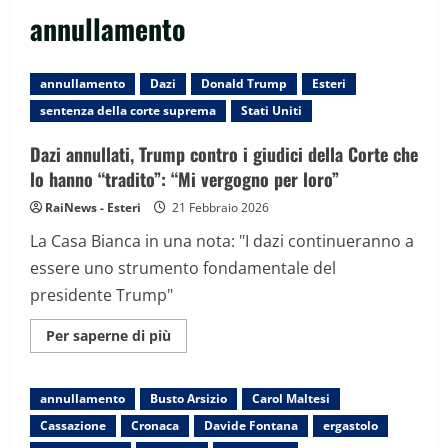
annullamento
annullamento
Dazi
Donald Trump
Esteri
sentenza della corte suprema
Stati Uniti
Dazi annullati, Trump contro i giudici della Corte che
lo hanno “tradito”: “Mi vergogno per loro”
RaiNews - Esteri
21 Febbraio 2026
La Casa Bianca in una nota: "I dazi continueranno a
essere uno strumento fondamentale del
presidente Trump"
Maggiori
Per saperne di più
informazioni
su
Dazi
annullati,
annullamento
Busto Arsizio
Carol Maltesi
Trump
contro
Cassazione
Cronaca
Davide Fontana
ergastolo
i
giudici