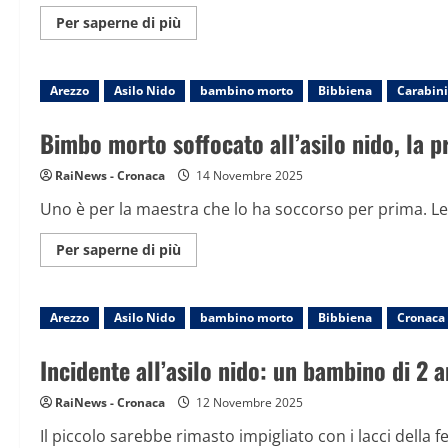
Maggiori
Per saperne di più
informazioni
su
Uccise
il
Arezzo
Asilo Nido
vicino
bambino morto
Bibbiena
Carabini
che
gli
stava
Bimbo morto soffocato all’asilo nido, la pr
demolendo
casa
con
RaiNews - Cronaca
14 Novembre 2025
una
ruspa:
Uno è per la maestra che lo ha soccorso per prima. Leo
artigiano
assolto,
fu
Maggiori
Per saperne di più
legittima
informazioni
difesa
su
Bimbo
morto
Arezzo
Asilo Nido
soffocato
bambino morto
Bibbiena
Cronaca
all’asilo
nido,
la
Incidente all’asilo nido: un bambino di 2 
procura
notifica
5
RaiNews - Cronaca
12 Novembre 2025
avvisi
di
Il piccolo sarebbe rimasto impigliato con i lacci della f
garanzia