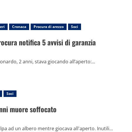
eri
Cronaca
Procura di arezzo
Soci
ocura notifica 5 avvisi di garanzia
nardo, 2 anni, stava giocando all’aperto:...
Soci
anni muore soffocato
elpa ad un albero mentre giocava all'aperto. Inutili...