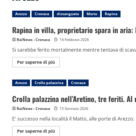
Arezzo
Cronaca
dissanguato
Morto
Rapina
Rapina in villa, proprietario spara in aria
RaiNews - Cronaca
14 Febbraio 2026
Si sarebbe ferito mortalmente mentre tentava di scaval
Maggiori
Per saperne di più
informazioni
su
Rapina
in
Arezzo
Crollo palazzina
villa,
Cronaca
proprietario
spara
in
Crolla palazzina nell’Aretino, tre feriti. 
aria:
ladro
muore
RaiNews - Cronaca
15 Gennaio 2026
durante
la
E' successo nella località Il Matto, alle porte di Arezzo.
fuga
Maggiori
Per saperne di più
informazioni