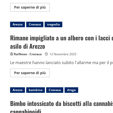
Maggiori
Per saperne di più
informazioni
su
Incidente
all’asilo
Arezzo
Cronaca
nido:
tragedia
un
bambino
di
Rimane impigliato a un albero con i lacci 
2
anni
asilo di Arezzo
muore
soffocato
RaiNews - Cronaca
12 Novembre 2025
Le maestre hanno lanciato subito l'allarme ma per il p
Maggiori
Per saperne di più
informazioni
su
Rimane
impigliato
Arezzo
bambino
a
Cronaca
droga
un
albero
con
Bimbo intossicato da biscotti alla cannabis
i
lacci
cannabinoidi
della