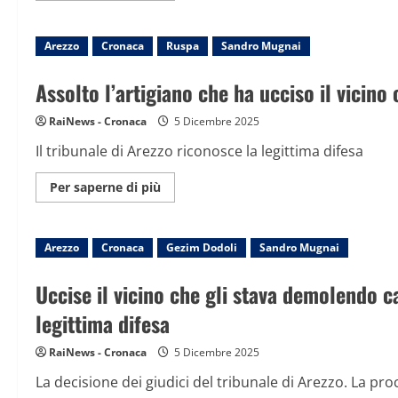
su
Crolla
palazzina
Arezzo
Cronaca
nell’Aretino,
Ruspa
Sandro Mugnai
tre
feriti.
Al
Assolto l’artigiano che ha ucciso il vicin
momento
non
risultano
RaiNews - Cronaca
5 Dicembre 2025
dispersi
Il tribunale di Arezzo riconosce la legittima difesa
Maggiori
Per saperne di più
informazioni
su
Assolto
l’artigiano
Arezzo
Cronaca
che
Gezim Dodoli
Sandro Mugnai
ha
ucciso
il
Uccise il vicino che gli stava demolendo c
vicino
che
legittima difesa
gli
stava
demolendo
RaiNews - Cronaca
5 Dicembre 2025
casa
con
La decisione dei giudici del tribunale di Arezzo. La p
una
ruspa