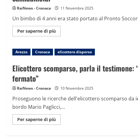
felpa,
muore
RaiNews - Cronaca
11 Novembre 2025
bimbo
di
Un bimbo di 4 anni era stato portato al Pronto Soccor
due
anni
in
Maggiori
Per saperne di più
un
informazioni
asilo
su
di
Bimbo
Arezzo
intossicato
Arezzo
Cronaca
da
elicottero disperso
biscotti
alla
cannabis,
Elicottero scomparso, parla il testimone: 
arrestato
lo
fermato”
zio:
deteneva
e
RaiNews - Cronaca
10 Novembre 2025
coltivava
cannabinoidi
Proseguono le ricerche dell'elicottero scomparso da 
bordo Mario Paglicci,...
Maggiori
Per saperne di più
informazioni
su
Elicottero
scomparso,