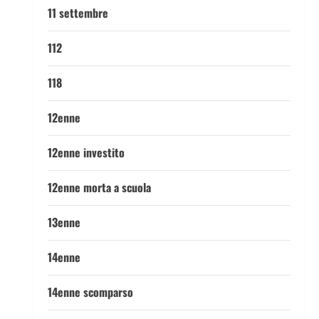
11 settembre
112
118
12enne
12enne investito
12enne morta a scuola
13enne
14enne
14enne scomparso