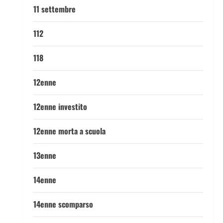
11 settembre
112
118
12enne
12enne investito
12enne morta a scuola
13enne
14enne
14enne scomparso