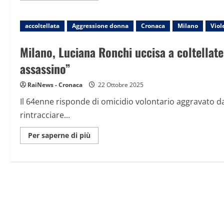
su
Milano,
donna
accoltellata
Aggressione donna
accoltellata:
Cronaca
Milano
Viol
è
in
gravi
Milano, Luciana Ronchi uccisa a coltellat
condizioni.
Si
assassino”
cerca
l’ex
marito
RaiNews - Cronaca
22 Ottobre 2025
Il 64enne risponde di omicidio volontario aggravato da
rintracciare...
Maggiori
Per saperne di più
informazioni
su
Milano,
Luciana
Ronchi
uccisa
a
coltellate
dall’ex
compagno.
Arrestato
l’uomo: