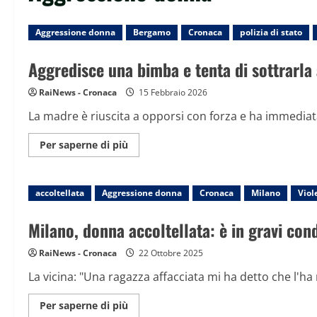
Aggressione donna
Bergamo
Cronaca
polizia di stato
Aggredisce una bimba e tenta di sottrarla 
RaiNews - Cronaca
15 Febbraio 2026
La madre è riuscita a opporsi con forza e ha immediata
Maggiori
Per saperne di più
informazioni
su
Aggredisce
una
accoltellata
Aggressione donna
bimba
Cronaca
Milano
Viol
e
tenta
di
Milano, donna accoltellata: è in gravi cond
sottrarla
alla
madre:
RaiNews - Cronaca
22 Ottobre 2025
arrestato
dalla
La vicina: "Una ragazza affacciata mi ha detto che l'ha 
Polizia
di
Stato
Maggiori
Per saperne di più
informazioni