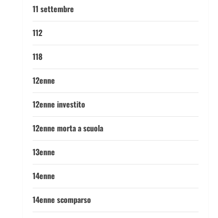
11 settembre
112
118
12enne
12enne investito
12enne morta a scuola
13enne
14enne
14enne scomparso