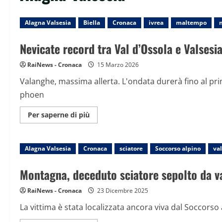
Alagna Valsesia
Biella
Cronaca
ivrea
maltempo
Nevicate record tra Val d’Ossola e Valsesi
RaiNews - Cronaca
15 Marzo 2026
Valanghe, massima allerta. L'ondata durerà fino al pr
phoen
Maggiori
Per saperne di più
informazioni
su
Nevicate
record
Alagna Valsesia
Cronaca
tra
sciatore
Soccorso alpino
va
Val
d’Ossola
e
Montagna, deceduto sciatore sepolto da v
Valsesia,
pioggia
senza
RaiNews - Cronaca
23 Dicembre 2025
sosta
in
La vittima è stata localizzata ancora viva dal Soccors
pianura
in