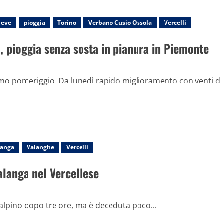
neve
pioggia
Torino
Verbano Cusio Ossola
Vercelli
a, pioggia senza sosta in pianura in Piemonte
imo pomeriggio. Da lunedì rapido miglioramento con venti d
langa
Valanghe
Vercelli
alanga nel Vercellese
o alpino dopo tre ore, ma è deceduta poco...