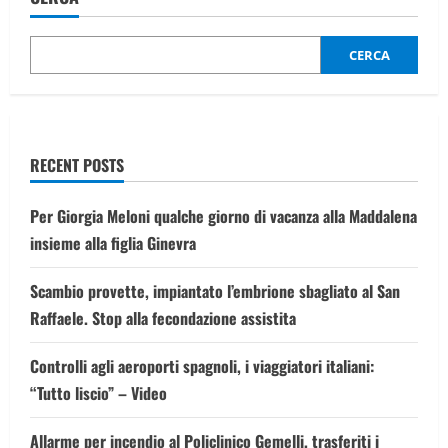
“Non
ce
ne
andremo
CERCA
mai”
RECENT POSTS
Per Giorgia Meloni qualche giorno di vacanza alla Maddalena
insieme alla figlia Ginevra
Scambio provette, impiantato l’embrione sbagliato al San
Raffaele. Stop alla fecondazione assistita
Controlli agli aeroporti spagnoli, i viaggiatori italiani:
“Tutto liscio” – Video
Allarme per incendio al Policlinico Gemelli, trasferiti i