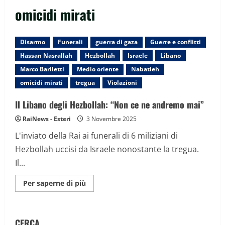
omicidi mirati
Disarmo
Funerali
guerra di gaza
Guerre e conflitti
Hassan Nasrallah
Hezbollah
Israele
Libano
Marco Bariletti
Medio oriente
Nabatieh
omicidi mirati
tregua
Violazioni
Il Libano degli Hezbollah: “Non ce ne andremo mai”
RaiNews - Esteri
3 Novembre 2025
L'inviato della Rai ai funerali di 6 miliziani di
Hezbollah uccisi da Israele nonostante la tregua.
Il...
Maggiori
Per saperne di più
informazioni
su
Il
Libano
degli
CERCA
Hezbollah: