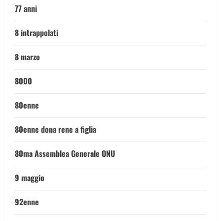
77 anni
8 intrappolati
8 marzo
8000
80enne
80enne dona rene a figlia
80ma Assemblea Generale ONU
9 maggio
92enne