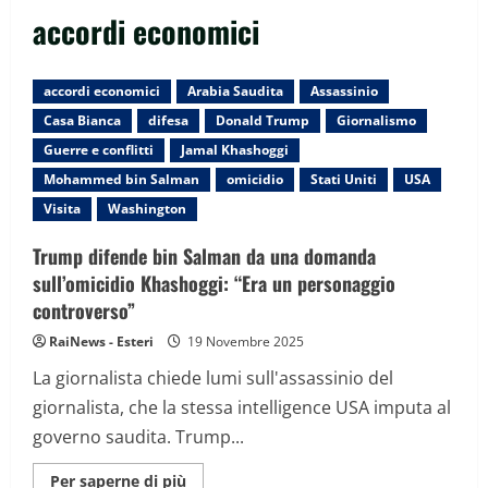
accordi economici
accordi economici
Arabia Saudita
Assassinio
Casa Bianca
difesa
Donald Trump
Giornalismo
Guerre e conflitti
Jamal Khashoggi
Mohammed bin Salman
omicidio
Stati Uniti
USA
Visita
Washington
Trump difende bin Salman da una domanda
sull’omicidio Khashoggi: “Era un personaggio
controverso”
RaiNews - Esteri
19 Novembre 2025
La giornalista chiede lumi sull'assassinio del
giornalista, che la stessa intelligence USA imputa al
governo saudita. Trump...
Maggiori
Per saperne di più