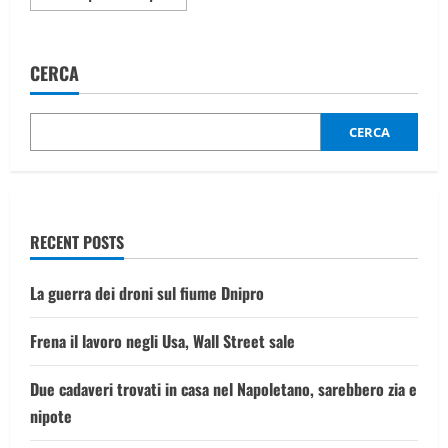
informazioni
su
Trump
difende
bin
CERCA
Salman
da
una
domanda
sull’omicidio
CERCA
Khashoggi:
“Era
un
personaggio
controverso”
RECENT POSTS
La guerra dei droni sul fiume Dnipro
Frena il lavoro negli Usa, Wall Street sale
Due cadaveri trovati in casa nel Napoletano, sarebbero zia e
nipote