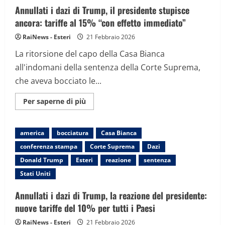
Annullati i dazi di Trump, il presidente stupisce
ancora: tariffe al 15% “con effetto immediato”
RaiNews - Esteri
21 Febbraio 2026
La ritorsione del capo della Casa Bianca
all'indomani della sentenza della Corte Suprema,
che aveva bocciato le...
Maggiori
Per saperne di più
informazioni
su
Annullati
i
america
bocciatura
Casa Bianca
dazi
di
conferenza stampa
Corte Suprema
Dazi
Trump,
il
Donald Trump
Esteri
reazione
sentenza
presidente
stupisce
Stati Uniti
ancora:
tariffe
al
Annullati i dazi di Trump, la reazione del presidente:
15%
nuove tariffe del 10% per tutti i Paesi
“con
effetto
immediato”
RaiNews - Esteri
21 Febbraio 2026