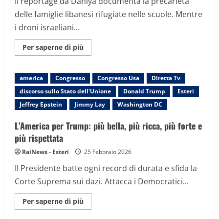
Il reportage da Dahiya documenta la precarietà
delle famiglie libanesi rifugiate nelle scuole. Mentre
i droni israeliani...
Maggiori
Per saperne di più
informazioni
su
Beirut
sotto
america
Congresso
Congresso Usa
Diretta Tv
attacco:
il
discorso sullo Stato dell'Unione
Donald Trump
Esteri
dramma
degli
Jeffrey Epstein
Jimmy Lay
Washington DC
sfollati
e
i
L’America per Trump: più bella, più ricca, più forte e
nuovi
colpi
più rispettata
ai
vertici
RaiNews - Esteri
25 Febbraio 2026
di
Hezbollah
Il Presidente batte ogni record di durata e sfida la
Corte Suprema sui dazi. Attacca i Democratici...
Maggiori
Per saperne di più
informazioni
su