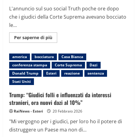
L'annuncio sul suo social Truth poche ore dopo
che i giudici della Corte Suprema avevano bocciato
le...
Maggiori
Per saperne di più
informazioni
su
Annullati
i
america
bocciatura
Casa Bianca
dazi
di
conferenza stampa
Corte Suprema
Dazi
Trump,
la
Donald Trump
Esteri
reazione
sentenza
reazione
del
Stati Uniti
presidente:
nuove
tariffe
Trump: “Giudici folli e influenzati da interessi
del
stranieri, ora nuovi dazi al 10%”
10%
per
tutti
RaiNews - Esteri
20 Febbraio 2026
i
Paesi
"Mi vergogno per i giudici, per loro ho il potere di
distruggere un Paese ma non di...