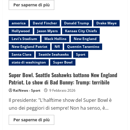
Maggiori
Per saperne di più
informazioni
su
Trump:
“Giudici
america
David Fincher
Donald Trump
Drake Maye
folli
e
Hollywood
Jason Myers
Kansas City Chiefs
influenzati
da
Levi's Stadium
Mack Hollins
New England
interessi
stranieri,
New England Patriot
Nfl
Quentin Tarantino
ora
nuovi
Santa Clara
Seattle Seahawks
Sport
dazi
al
stato di washington
Super Bowl
10%”
Super Bowl. Seattle Seahawks battono New England
Patriot. Lo show di Bad Bunny: Trump: terribile
RaiNews - Sport
9 Febbraio 2026
Il presidente: "L'halftime show del Super Bowl è
uno dei peggiori di sempre! Non ha senso, è...
Maggiori
Per saperne di più
informazioni
su