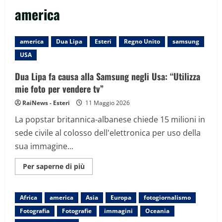
america
america
Dua Lipa
Esteri
Regno Unito
samsung
USA
Dua Lipa fa causa alla Samsung negli Usa: “Utilizza
mie foto per vendere tv”
RaiNews - Esteri
11 Maggio 2026
La popstar britannica-albanese chiede 15 milioni in
sede civile al colosso dell'elettronica per uso della
sua immagine...
Maggiori
Per saperne di più
informazioni
su
Dua
Lipa
Africa
america
Asia
Europa
fotogiornalismo
fa
causa
Fotografia
Fotografie
immagini
Oceania
alla
Samsung