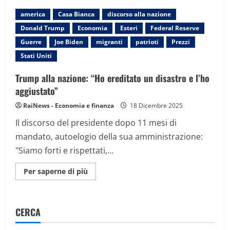
Super
Bowl.
america
Casa Bianca
discorso alla nazione
Seattle
Seahawks
Donald Trump
Economia
Esteri
Federal Reserve
battono
New
Guerre
Joe Biden
migranti
patrioti
Prezzi
England
Patriot.
Stati Uniti
Lo
show
di
Trump alla nazione: “Ho ereditato un disastro e l’ho
Bad
aggiustato”
Bunny:
Trump:
terribile
RaiNews - Economia e finanza
18 Dicembre 2025
Il discorso del presidente dopo 11 mesi di
mandato, autoelogio della sua amministrazione:
"Siamo forti e rispettati,...
Maggiori
Per saperne di più
informazioni
su
Trump
alla
nazione:
CERCA
“Ho
ereditato
un