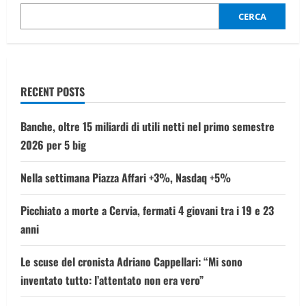
disastro
e
CERCA
l’ho
aggiustato”
RECENT POSTS
Banche, oltre 15 miliardi di utili netti nel primo semestre
2026 per 5 big
Nella settimana Piazza Affari +3%, Nasdaq +5%
Picchiato a morte a Cervia, fermati 4 giovani tra i 19 e 23
anni
Le scuse del cronista Adriano Cappellari: “Mi sono
inventato tutto: l’attentato non era vero”