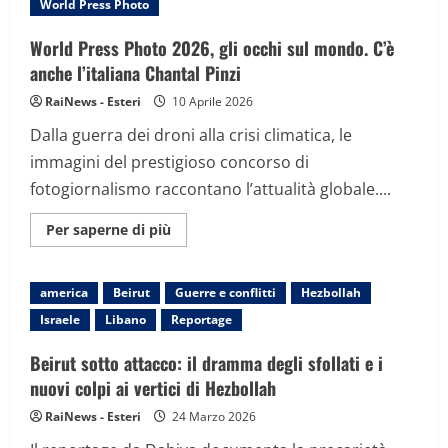
World Press Photo
negli
Usa:
“Utilizza
World Press Photo 2026, gli occhi sul mondo. C’è
mie
foto
anche l’italiana Chantal Pinzi
per
vendere
RaiNews - Esteri
10 Aprile 2026
tv”
Dalla guerra dei droni alla crisi climatica, le
immagini del prestigioso concorso di
fotogiornalismo raccontano l’attualità globale....
Maggiori
Per saperne di più
informazioni
su
World
Press
america
Beirut
Guerre e conflitti
Hezbollah
Photo
2026,
Israele
Libano
Reportage
gli
occhi
sul
Beirut sotto attacco: il dramma degli sfollati e i
mondo.
C’è
nuovi colpi ai vertici di Hezbollah
anche
l’italiana
RaiNews - Esteri
24 Marzo 2026
Chantal
Pinzi