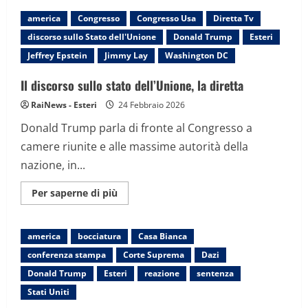
L’America
per
america
Congresso
Congresso Usa
Diretta Tv
Trump:
più
discorso sullo Stato dell'Unione
Donald Trump
Esteri
bella,
più
Jeffrey Epstein
Jimmy Lay
Washington DC
ricca,
più
forte
Il discorso sullo stato dell’Unione, la diretta
e
più
RaiNews - Esteri
24 Febbraio 2026
rispettata
Donald Trump parla di fronte al Congresso a
camere riunite e alle massime autorità della
nazione, in...
Maggiori
Per saperne di più
informazioni
su
Il
discorso
america
bocciatura
Casa Bianca
sullo
stato
conferenza stampa
Corte Suprema
Dazi
dell’Unione,
la
Donald Trump
Esteri
reazione
sentenza
diretta
Stati Uniti