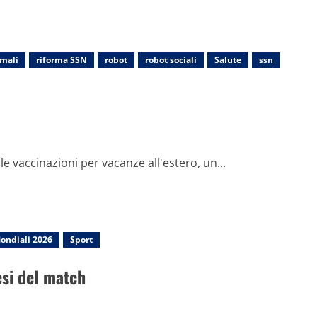
imali
riforma SSN
robot
robot sociali
Salute
ssn
le vaccinazioni per vacanze all'estero, un...
Mondiali 2026
Sport
tesi del match