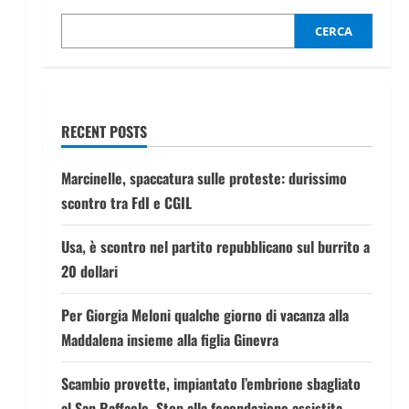
CERCA
RECENT POSTS
Marcinelle, spaccatura sulle proteste: durissimo
scontro tra FdI e CGIL
Usa, è scontro nel partito repubblicano sul burrito a
20 dollari
Per Giorgia Meloni qualche giorno di vacanza alla
Maddalena insieme alla figlia Ginevra
Scambio provette, impiantato l’embrione sbagliato
al San Raffaele. Stop alla fecondazione assistita