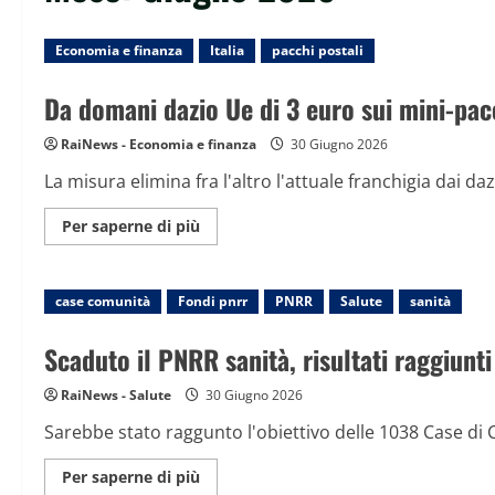
Economia e finanza
Italia
pacchi postali
Da domani dazio Ue di 3 euro sui mini-pac
RaiNews - Economia e finanza
30 Giugno 2026
La misura elimina fra l'altro l'attuale franchigia dai daz
Maggiori
Per saperne di più
informazioni
su
Da
domani
case comunità
Fondi pnrr
dazio
PNRR
Salute
sanità
Ue
di
3
Scaduto il PNRR sanità, risultati raggiunt
euro
sui
mini-
RaiNews - Salute
30 Giugno 2026
pacchi
da
Sarebbe stato raggunto l'obiettivo delle 1038 Case di 
paesi
extra-
Ue
Maggiori
Per saperne di più
informazioni