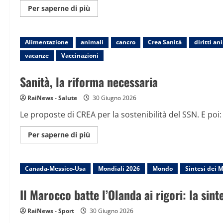
Maggiori
Per saperne di più
informazioni
su
Eliminare
i
Alimentazione
animali
carboidrati
cancro
Crea Sanità
diritti an
se
vacanze
Vaccinazioni
in
cura
per
Sanità, la riforma necessaria
un
tumore?
RaiNews - Salute
30 Giugno 2026
Le proposte di CREA per la sostenibilità del SSN. E poi: 
Maggiori
Per saperne di più
informazioni
su
Sanità,
la
Canada-Messico-Usa
riforma
Mondiali 2026
Mondo
Sintesi dei 
necessaria
Il Marocco batte l’Olanda ai rigori: la sin
RaiNews - Sport
30 Giugno 2026