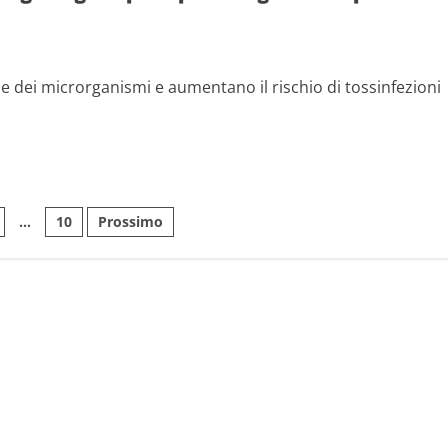
ne dei microrganismi e aumentano il rischio di tossinfezioni
ne
…
10
Prossimo