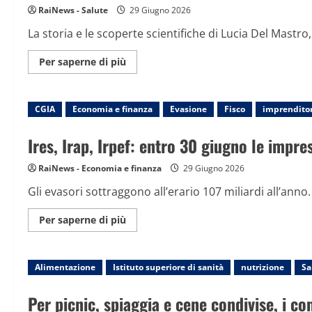
più
alte
RaiNews - Salute
29 Giugno 2026
contro
il
La storia e le scoperte scientifiche di Lucia Del Mastro
cancro,
“il
tumore
Maggiori
Per saperne di più
non
informazioni
colpisce
su
solo
Lucia
il
Del
corpo”
CGIA
Economia e finanza
Mastro,
Evasione
Fisco
imprenditor
fertili
malgrado
il
Ires, Irap, Irpef: entro 30 giugno le impre
tumore
RaiNews - Economia e finanza
29 Giugno 2026
Gli evasori sottraggono all’erario 107 miliardi all’anno
Maggiori
Per saperne di più
informazioni
su
Ires,
Irap,
Alimentazione
Istituto superiore di sanità
Irpef:
nutrizione
Sa
entro
30
giugno
Per picnic, spiaggia e cene condivise, i co
le