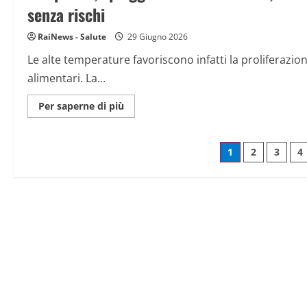
imprese
senza rischi
devono
versare
22,9
RaiNews - Salute
29 Giugno 2026
miliardi
di
Le alte temperature favoriscono infatti la proliferazio
euro
alimentari. La...
Maggiori
Per saperne di più
informazioni
su
Per
picnic,
Paginazio
1
2
3
4
spiaggia
e
cene
degli
condivise,
i
consigli
articoli
degli
esperti
per
mangiare
all’aperto
senza
rischi