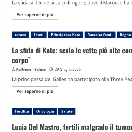
La sfida si decide ai calci di rigore, dove il Marocco ha
Maggiori
Per saperne di più
informazioni
su
Il
Marocco
cancro
Esteri
Principessa Kate
batte
Raccolta fondi
Regno 
l’Olanda
ai
rigori:
La sfida di Kate: scala le vette più alte co
la
sintesi
corpo”
del
match
RaiNews - Salute
29 Giugno 2026
La principessa del Galles ha partecipato alla Three Pea
Maggiori
Per saperne di più
informazioni
su
La
sfida
Fertilità
Oncologia
di
Salute
Kate:
scala
le
Lucia Del Mastro, fertili malgrado il tumo
vette