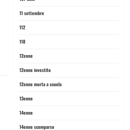
11 settembre
112
118
12enne
12enne investito
12enne morta a scuola
13enne
14enne
14enne scomparso