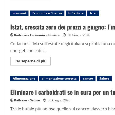
su
Scaduto
il
consumi
Economia e finanza
PNRR
Inflazione
Istat
sanità,
risultati
raggiunti
Istat, crescita zero dei prezzi a giugno: l’
e
complicazioni
RaiNews - Economia e finanza
30 Giugno 2026
Codacons: "Ma sull'estate degli italiani si profila una
energetiche e del...
Maggiori
Per saperne di più
informazioni
su
Istat,
crescita
Alimentazione
alimentazione corretta
zero
cancro
Salute
dei
prezzi
a
Eliminare i carboidrati se in cura per un 
giugno:
l’inflazione
cala
RaiNews - Salute
30 Giugno 2026
al
3%
Tra le bufale più odiose quelle sul cancro: davvero bis