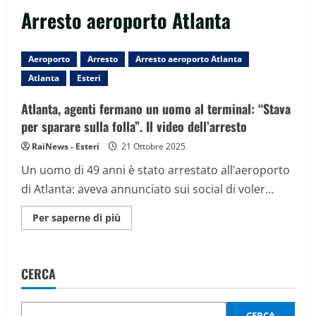
Arresto aeroporto Atlanta
Aeroporto
Arresto
Arresto aeroporto Atlanta
Atlanta
Esteri
Atlanta, agenti fermano un uomo al terminal: “Stava
per sparare sulla folla”. Il video dell’arresto
RaiNews - Esteri
21 Ottobre 2025
Un uomo di 49 anni è stato arrestato all’aeroporto
di Atlanta: aveva annunciato sui social di voler...
Maggiori
Per saperne di più
informazioni
su
Atlanta,
agenti
fermano
CERCA
un
uomo
al
terminal:
“Stava
CERCA