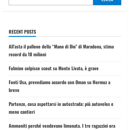
per
sparare
sulla
folla”.
Il
video
dell’arresto
RECENT POSTS
All’asta il pallone della “Mano di Dio” di Maradona, stima
record da 10 milioni
Fulmine colpisce scout su Monte Livata, è grave
Fonti Usa, prevediamo accordo con Oman su Hormuz a
breve
Partenze, cosa aspettarsi in autostrada: più autovelox e
meno cantieri
Ammoniti perché vendevano limonata. I tre ragazzini ora