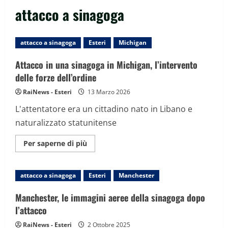
attacco a sinagoga
attacco a sinagoga
Esteri
Michigan
Attacco in una sinagoga in Michigan, l’intervento
delle forze dell’ordine
RaiNews - Esteri
13 Marzo 2026
L'attentatore era un cittadino nato in Libano e
naturalizzato statunitense
Maggiori
Per saperne di più
informazioni
su
Attacco
in
attacco a sinagoga
Esteri
Manchester
una
sinagoga
in
Manchester, le immagini aeree della sinagoga dopo
Michigan,
l’intervento
l’attacco
delle
forze
RaiNews - Esteri
2 Ottobre 2025