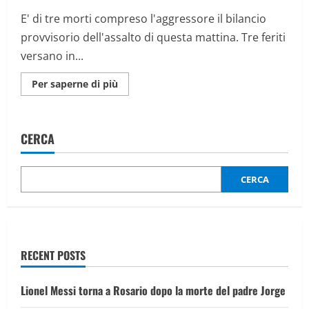
dell’ordine
E' di tre morti compreso l'aggressore il bilancio
provvisorio dell'assalto di questa mattina. Tre feriti
versano in...
Maggiori
Per saperne di più
informazioni
su
Manchester,
le
immagini
CERCA
aeree
della
sinagoga
dopo
l’attacco
CERCA
RECENT POSTS
Lionel Messi torna a Rosario dopo la morte del padre Jorge