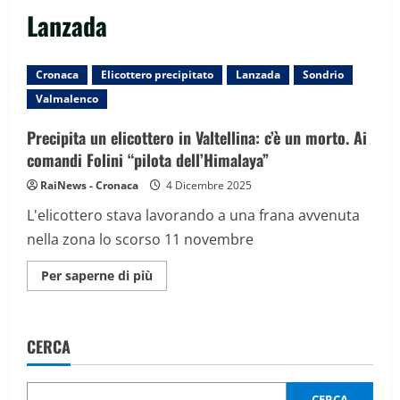
Lanzada
Cronaca
Elicottero precipitato
Lanzada
Sondrio
Valmalenco
Precipita un elicottero in Valtellina: c’è un morto. Ai
comandi Folini “pilota dell’Himalaya”
RaiNews - Cronaca
4 Dicembre 2025
L'elicottero stava lavorando a una frana avvenuta
nella zona lo scorso 11 novembre
Maggiori
Per saperne di più
informazioni
su
Precipita
un
elicottero
CERCA
in
Valtellina:
c’è
un
morto.
CERCA