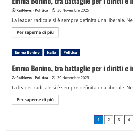
Emma Bonino, tra battaglie per i diritti e 
diritti
e
impegno
RaiNews - Politica
30 Novembre 2025
istituzionale
La leader radicale si è sempre definita una liberale. Nel
Maggiori
Per saperne di più
informazioni
su
Emma
Bonino,
Emma Bonino
Italia
tra
Politica
battaglie
per
i
Emma Bonino, tra battaglie per i diritti e 
diritti
e
impegno
RaiNews - Politica
30 Novembre 2025
istituzionale
La leader radicale si è sempre definita una liberale. Nel
Maggiori
Per saperne di più
informazioni
su
Emma
Bonino,
Paginazion
1
2
3
4
tra
battaglie
per
i