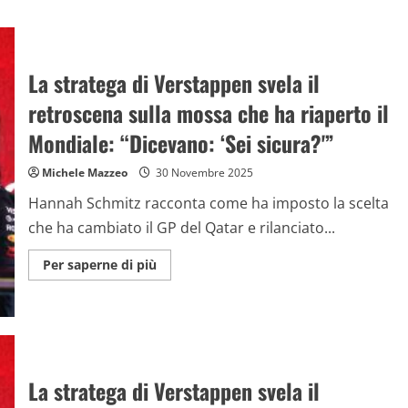
La stratega di Verstappen svela il
retroscena sulla mossa che ha riaperto il
Mondiale: “Dicevano: ‘Sei sicura?'”
Michele Mazzeo
30 Novembre 2025
Hannah Schmitz racconta come ha imposto la scelta
che ha cambiato il GP del Qatar e rilanciato...
Maggiori
Per saperne di più
informazioni
su
La
stratega
di
Verstappen
svela
il
retroscena
La stratega di Verstappen svela il
sulla
mossa