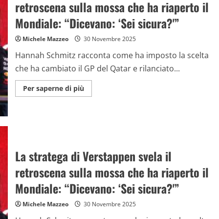
retroscena sulla mossa che ha riaperto il
che
ha
riaperto
Mondiale: “Dicevano: ‘Sei sicura?'”
il
Mondiale:
“Dicevano:
Michele Mazzeo
30 Novembre 2025
‘Sei
sicura?'”
Hannah Schmitz racconta come ha imposto la scelta
che ha cambiato il GP del Qatar e rilanciato...
Maggiori
Per saperne di più
informazioni
su
La
stratega
di
Verstappen
svela
il
retroscena
La stratega di Verstappen svela il
sulla
mossa
retroscena sulla mossa che ha riaperto il
che
ha
riaperto
Mondiale: “Dicevano: ‘Sei sicura?'”
il
Mondiale:
“Dicevano:
Michele Mazzeo
30 Novembre 2025
‘Sei
sicura?'”