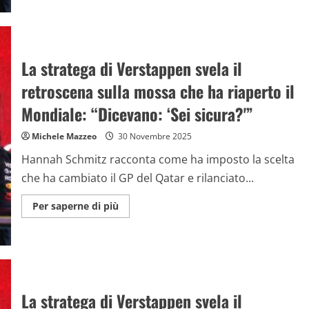
La
stratega
di
Verstappen
svela
il
retroscena
La stratega di Verstappen svela il
sulla
mossa
retroscena sulla mossa che ha riaperto il
che
ha
riaperto
Mondiale: “Dicevano: ‘Sei sicura?'”
il
Mondiale:
“Dicevano:
Michele Mazzeo
30 Novembre 2025
‘Sei
sicura?'”
Hannah Schmitz racconta come ha imposto la scelta
che ha cambiato il GP del Qatar e rilanciato...
Maggiori
Per saperne di più
informazioni
su
La
stratega
di
Verstappen
svela
il
retroscena
La stratega di Verstappen svela il
sulla