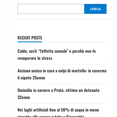
CERCA
RECENT POSTS
Caldo, cos’è “l’effetto cumulo” e perchè non fa
recuperare lo stress
Anziana uccisa in casa a colpi di martello: in caserma
il nipote 25enne
Omicidio in carcere a Prato, vittima un detenuto
32enne
Nei laghi artificiali fino al 50% di acqua in meno
rispetto alla scorsa estate a Gioveretto