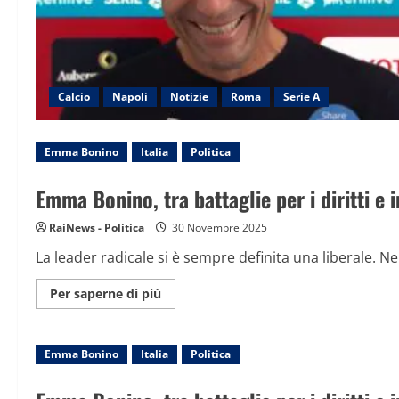
Calcio
Napoli
Notizie
Roma
Serie A
Emma Bonino
Italia
Politica
Emma Bonino, tra battaglie per i diritti e 
RaiNews - Politica
30 Novembre 2025
La leader radicale si è sempre definita una liberale. Nel
Maggiori
Per saperne di più
informazioni
su
Emma
Bonino,
Emma Bonino
Italia
tra
Politica
battaglie
per
i