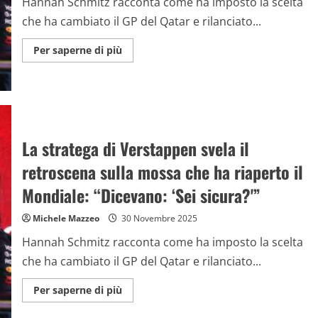
Hannah Schmitz racconta come ha imposto la scelta
che ha cambiato il GP del Qatar e rilanciato...
Maggiori
Per saperne di più
informazioni
su
La
stratega
di
Verstappen
svela
il
retroscena
La stratega di Verstappen svela il
sulla
mossa
retroscena sulla mossa che ha riaperto il
che
ha
riaperto
Mondiale: “Dicevano: ‘Sei sicura?'”
il
Mondiale:
“Dicevano:
Michele Mazzeo
30 Novembre 2025
‘Sei
sicura?'”
Hannah Schmitz racconta come ha imposto la scelta
che ha cambiato il GP del Qatar e rilanciato...
Maggiori
Per saperne di più
informazioni
su