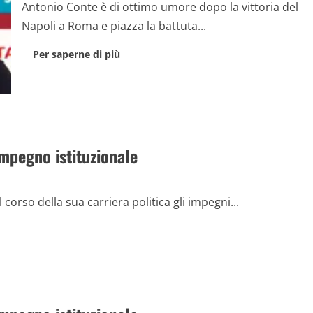
sicura?'”
Antonio Conte è di ottimo umore dopo la vittoria del
Napoli a Roma e piazza la battuta...
Maggiori
Per saperne di più
informazioni
su
Mostrano
in
diretta
a
Conte
il
tweet
impegno istituzionale
di
De
Laurentiis:
“Ma
il
presidente
 corso della sua carriera politica gli impegni...
si
riferiva
a
me?”