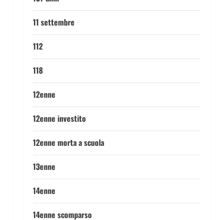
11 settembre
112
118
12enne
12enne investito
12enne morta a scuola
13enne
14enne
14enne scomparso