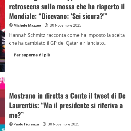
mossa
retroscena sulla mossa che ha riaperto il
che
ha
riaperto
Mondiale: “Dicevano: ‘Sei sicura?'”
il
Mondiale:
“Dicevano:
Michele Mazzeo
30 Novembre 2025
‘Sei
sicura?'”
Hannah Schmitz racconta come ha imposto la scelta
che ha cambiato il GP del Qatar e rilanciato...
Maggiori
Per saperne di più
informazioni
su
La
stratega
di
Verstappen
svela
il
retroscena
Mostrano in diretta a Conte il tweet di De
sulla
mossa
Laurentiis: “Ma il presidente si riferiva a
che
ha
riaperto
me?”
il
Mondiale:
“Dicevano:
Paolo Fiorenza
30 Novembre 2025
‘Sei