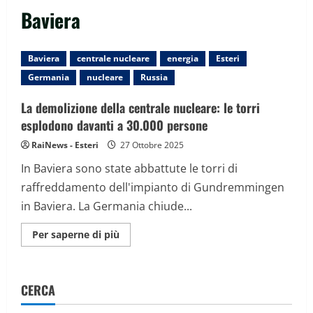
Baviera
Baviera
centrale nucleare
energia
Esteri
Germania
nucleare
Russia
La demolizione della centrale nucleare: le torri
esplodono davanti a 30.000 persone
RaiNews - Esteri
27 Ottobre 2025
In Baviera sono state abbattute le torri di
raffreddamento dell'impianto di Gundremmingen
in Baviera. La Germania chiude...
Maggiori
Per saperne di più
informazioni
su
La
demolizione
della
CERCA
centrale
nucleare:
le