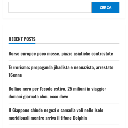
torri
esplodono
CERCA
davanti
a
30.000
persone
RECENT POSTS
Borse europee poco mosse, piazze asiatiche contrastate
Terrorismo: propaganda jihadista e neonazista, arrestato
16enne
Bollino nero per l’esodo estivo, 25 milioni in viaggio:
domani giornata clou, ecco dove
Il Giappone chiude negozi e cancella voli nelle isole
meridionali mentre arriva il tifone Dolphin