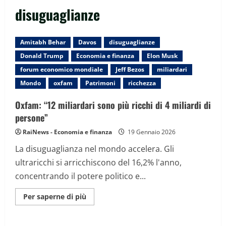
disuguaglianze
Amitabh Behar
Davos
disuguaglianze
Donald Trump
Economia e finanza
Elon Musk
forum economico mondiale
Jeff Bezos
miliardari
Mondo
oxfam
Patrimoni
ricchezza
Oxfam: “12 miliardari sono più ricchi di 4 miliardi di
persone”
RaiNews - Economia e finanza
19 Gennaio 2026
La disuguaglianza nel mondo accelera. Gli
ultraricchi si arricchiscono del 16,2% l'anno,
concentrando il potere politico e...
Maggiori
Per saperne di più
informazioni
su
Oxfam:
“12