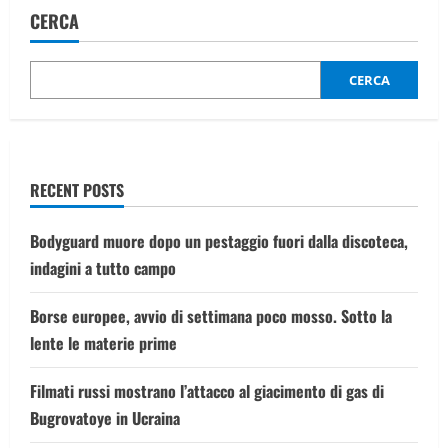
miliardari
CERCA
sono
più
ricchi
di
4
CERCA
miliardi
di
persone”
RECENT POSTS
Bodyguard muore dopo un pestaggio fuori dalla discoteca,
indagini a tutto campo
Borse europee, avvio di settimana poco mosso. Sotto la
lente le materie prime
Filmati russi mostrano l’attacco al giacimento di gas di
Bugrovatoye in Ucraina