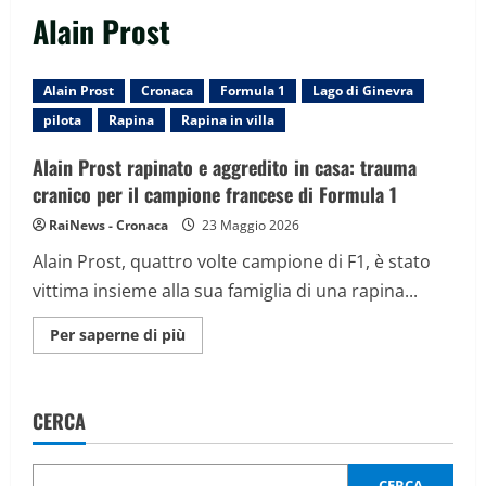
Alain Prost
Alain Prost
Cronaca
Formula 1
Lago di Ginevra
pilota
Rapina
Rapina in villa
Alain Prost rapinato e aggredito in casa: trauma
cranico per il campione francese di Formula 1
RaiNews - Cronaca
23 Maggio 2026
Alain Prost, quattro volte campione di F1, è stato
vittima insieme alla sua famiglia di una rapina...
Maggiori
Per saperne di più
informazioni
su
Alain
Prost
rapinato
CERCA
e
aggredito
in
casa:
trauma
CERCA