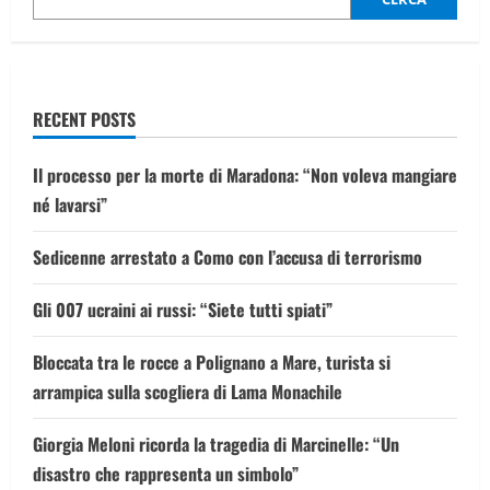
cranico
per
il
campione
francese
di
Formula
RECENT POSTS
1
Il processo per la morte di Maradona: “Non voleva mangiare
né lavarsi”
Sedicenne arrestato a Como con l’accusa di terrorismo
Gli 007 ucraini ai russi: “Siete tutti spiati”
Bloccata tra le rocce a Polignano a Mare, turista si
arrampica sulla scogliera di Lama Monachile
Giorgia Meloni ricorda la tragedia di Marcinelle: “Un
disastro che rappresenta un simbolo”