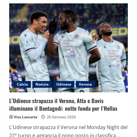
Udinese-
Roma,
dove
vederla
oggi
in
TV
e
streaming:
orario
e
formazioni
Calcio
Notizie
Udinese
Verona
L’Udinese strapazza il Verona, Atta e Davis
illuminano il Bentagodi: notte fonda per l’Hellas
Vito Lamorte
26 Gennaio 2026
L'Udinese strapazza il Verona nel Monday Night del
22° turno e aggancia il nono posto in classifica,...