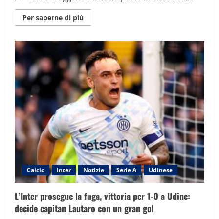
Maggiori
Per saperne di più
informazioni
su
L’Udinese
strapazza
il
Verona,
Atta
e
Davis
illuminano
il
Bentagodi:
notte
fonda
per
l’Hellas
Calcio
Inter
Notizie
Serie A
Udinese
L’Inter prosegue la fuga, vittoria per 1-0 a Udine:
decide capitan Lautaro con un gran gol