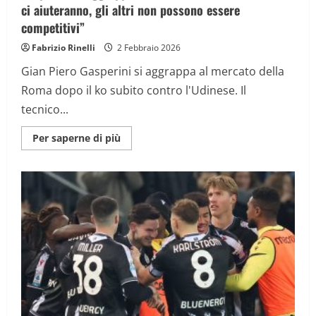
ci aiuteranno, gli altri non possono essere
competitivi”
Fabrizio Rinelli
2 Febbraio 2026
Gian Piero Gasperini si aggrappa al mercato della
Roma dopo il ko subito contro l'Udinese. Il
tecnico...
Maggiori
Per saperne di più
informazioni
su
Gasperini
si
aggrappa
al
mercato
della
Roma:
“Due
ci
aiuteranno,
gli
altri
non
possono
essere
competitivi”