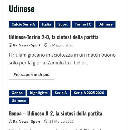
Udinese
Calcio Serie A
Italia
Sport
Torino FC
Udinese
Udinese-Torino 2-0, la sintesi della partita
RaiNews - Sport
3 Maggio 2026
I friulani giocano in scioltezza in un match buono
solo per la gloria. Zaniolo fa il bello...
Maggiori
Per saperne di più
informazioni
su
Udinese-
Torino
Genoa
highlights
Serie A
Serie A 2025 2026
2-
0,
Udinese
la
sintesi
della
Genoa – Udinese 0-2, la sintesi della partita
partita
RaiNews - Sport
21 Marzo 2026