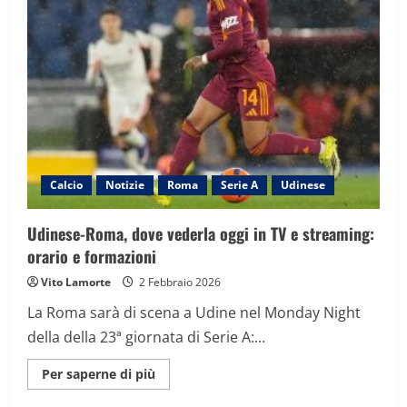
diretta
della
partita
di
Serie
A
Calcio
Notizie
Roma
Serie A
Udinese
Udinese-Roma, dove vederla oggi in TV e streaming:
orario e formazioni
Vito Lamorte
2 Febbraio 2026
La Roma sarà di scena a Udine nel Monday Night
della della 23ª giornata di Serie A:...
Maggiori
Per saperne di più
informazioni
su