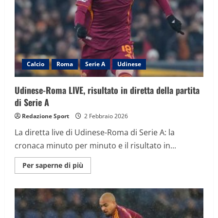
nel
finale
annullato
il
pari
a
Cristante
Calcio
Roma
Serie A
Udinese
Udinese-Roma LIVE, risultato in diretta della partita
di Serie A
Redazione Sport
2 Febbraio 2026
La diretta live di Udinese-Roma di Serie A: la
cronaca minuto per minuto e il risultato in...
Maggiori
Per saperne di più
informazioni
su
Udinese-
Roma
LIVE,
risultato
in