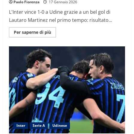
Paolo Fiorenza
17 Gennaio 2026
L'Inter vince 1-0 a Udine grazie a un bel gol di
Lautaro Martinez nel primo tempo: risultato...
Maggiori
Per saperne di più
informazioni
su
L’Inter
prosegue
la
fuga,
vittoria
per
1-
0
a
Udine:
decide
capitan
Lautaro
con
un
gran
gol
Inter
Serie A
Udinese