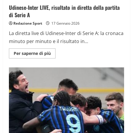
Udinese-Inter LIVE, risultato in diretta della partita
di Serie A
Redazione Sport
17 Gennaio 2026
La diretta live di Udinese-Inter di Serie A: la cronaca
minuto per minuto e il risultato in...
Maggiori
Per saperne di più
informazioni
su
Udinese-
Inter
LIVE,
risultato
in
diretta
della
partita
di
Serie
A