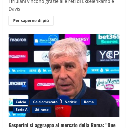
I friulani vincono grazie alle reti di Ekkelenkamp e
Davis
Maggiori
Per saperne di più
informazioni
su
Genoa
–
Udinese
0-
2,
la
sintesi
della
partita
Calcio
Calciomercato
Notizie
Roma
Serie A
Udinese
Gasperini si aggrappa al mercato della Roma: “Due