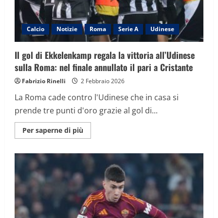
Calcio
Notizie
Roma
Serie A
Udinese
Il gol di Ekkelenkamp regala la vittoria all’Udinese
sulla Roma: nel finale annullato il pari a Cristante
Fabrizio Rinelli
2 Febbraio 2026
La Roma cade contro l'Udinese che in casa si
prende tre punti d'oro grazie al gol di...
Maggiori
Per saperne di più
informazioni
su
Il
gol
di
Ekkelenkamp
regala
la
vittoria
all’Udinese
sulla
Roma: