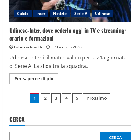
Calcio
Inter
Notizie
Serie A
Udinese
Udinese-Inter, dove vederla oggi in TV e streaming:
orario e formazioni
Fabrizio Rinelli
17 Gennaio 2026
Udinese-Inter è il match valido per la 21a giornata
di Serie A. La sfida tra la squadra...
Maggiori
Per saperne di più
informazioni
su
Udinese-
Paginazione
Inter,
1
2
3
4
5
Prossimo
dove
vederla
degli
oggi
in
TV
CERCA
articoli
e
streaming:
orario
e
CERCA
formazioni