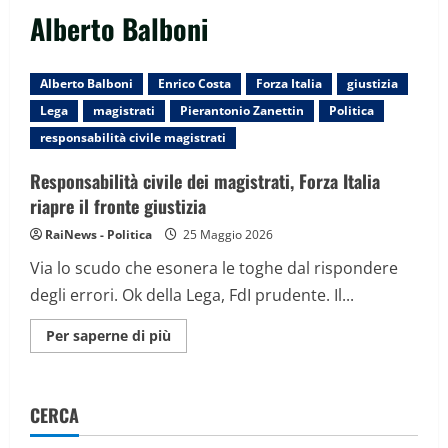
Alberto Balboni
Alberto Balboni
Enrico Costa
Forza Italia
giustizia
Lega
magistrati
Pierantonio Zanettin
Politica
responsabilità civile magistrati
Responsabilità civile dei magistrati, Forza Italia
riapre il fronte giustizia
RaiNews - Politica
25 Maggio 2026
Via lo scudo che esonera le toghe dal rispondere
degli errori. Ok della Lega, FdI prudente. Il...
Maggiori
Per saperne di più
informazioni
su
Responsabilità
civile
dei
CERCA
magistrati,
Forza
Italia