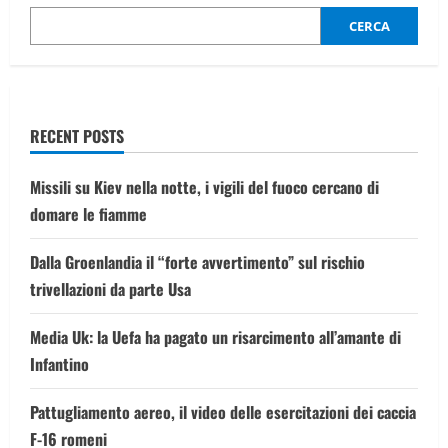
riapre
il
CERCA
fronte
giustizia
RECENT POSTS
Missili su Kiev nella notte, i vigili del fuoco cercano di
domare le fiamme
Dalla Groenlandia il “forte avvertimento” sul rischio
trivellazioni da parte Usa
Media Uk: la Uefa ha pagato un risarcimento all’amante di
Infantino
Pattugliamento aereo, il video delle esercitazioni dei caccia
F-16 romeni