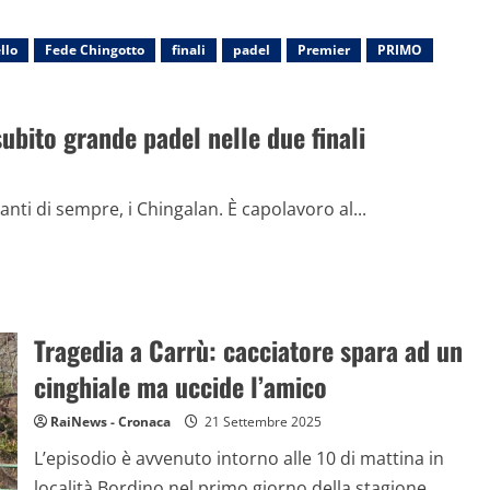
llo
Fede Chingotto
finali
padel
Premier
PRIMO
subito grande padel nelle due finali
anti di sempre, i Chingalan. È capolavoro al...
Tragedia a Carrù: cacciatore spara ad un
cinghiale ma uccide l’amico
RaiNews - Cronaca
21 Settembre 2025
L’episodio è avvenuto intorno alle 10 di mattina in
località Bordino nel primo giorno della stagione