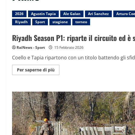
2026
Agustin Tapia
Ale Galan
Ari Sanchez
Arturo Coe
Riyadh
Sport
stagione
torneo
Riyadh Season P1: riparte il circuito ed è 
RaiNews - Sport
15 Febbraio 2026
Coello e Tapia ripartono con un titolo battendo gli sfid
Maggiori
Per saperne di più
informazioni
su
Riyadh
Season
P1:
riparte
il
circuito
ed
è
subito
grande
padel
nelle
due