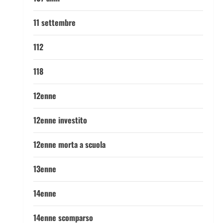
11 settembre
112
118
12enne
12enne investito
12enne morta a scuola
13enne
14enne
14enne scomparso