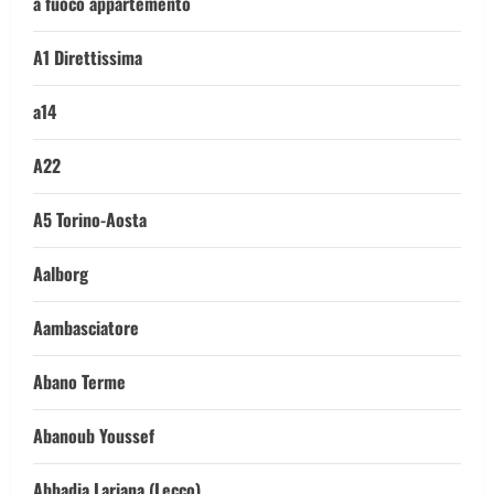
a fuoco appartemento
A1 Direttissima
a14
A22
A5 Torino-Aosta
Aalborg
Aambasciatore
Abano Terme
Abanoub Youssef
Abbadia Lariana (Lecco)