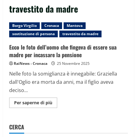
travestito da madre
Borgo Virgilio
Cronaca
Mantova
sostituzione di persona
travestito da madre
Ecco le foto dell’uomo che fingeva di essere sua
madre per incassare la pensione
RaiNews - Cronaca
25 Novembre 2025
Nelle foto la somiglianza è innegabile: Graziella
dall'Oglio era morta da anni, ma il figlio aveva
deciso...
Maggiori
Per saperne di più
informazioni
su
Ecco
le
foto
CERCA
dell’uomo
che
fingeva