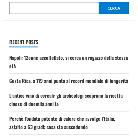
di
essere
CERCA
sua
madre
per
incassare
la
pensione
RECENT POSTS
Napoli: 12enne accoltellato, si cerca un ragazzo della stessa
età
Costa Rica, a 119 anni punta al record mondiale di longevità
L’antico vino di cereali: gli archeologi scoprono la ricetta
cinese di duemila anni fa
Perchè l’ondata potente di calore che avvolge l’Italia,
asfalto a 63 gradi: cosa sta succedendo