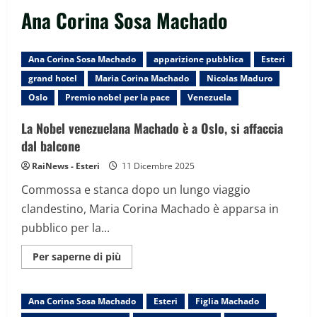
Ana Corina Sosa Machado
Ana Corina Sosa Machado
apparizione pubblica
Esteri
grand hotel
Maria Corina Machado
Nicolas Maduro
Oslo
Premio nobel per la pace
Venezuela
La Nobel venezuelana Machado è a Oslo, si affaccia
dal balcone
RaiNews - Esteri
11 Dicembre 2025
Commossa e stanca dopo un lungo viaggio
clandestino, Maria Corina Machado è apparsa in
pubblico per la...
Maggiori
Per saperne di più
informazioni
su
La
Nobel
Ana Corina Sosa Machado
Esteri
Figlia Machado
venezuelana
Machado