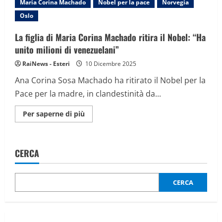
Maria Corina Machado
Nobel per la pace
Norvegia
è
a
Oslo
Oslo,
si
affaccia
La figlia di Maria Corina Machado ritira il Nobel: “Ha
dal
balcone
unito milioni di venezuelani”
RaiNews - Esteri
10 Dicembre 2025
Ana Corina Sosa Machado ha ritirato il Nobel per la
Pace per la madre, in clandestinità da...
Maggiori
Per saperne di più
informazioni
su
La
figlia
di
CERCA
Maria
Corina
Machado
ritira
il
CERCA
Nobel:
“Ha
unito
milioni
di