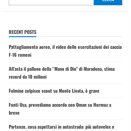
Azerbaigian:
20
persone
a
bordo,
video
RECENT POSTS
Pattugliamento aereo, il video delle esercitazioni dei caccia
F-16 romeni
All’asta il pallone della “Mano di Dio” di Maradona, stima
record da 10 milioni
Fulmine colpisce scout su Monte Livata, è grave
Fonti Usa, prevediamo accordo con Oman su Hormuz a
breve
Partenze, cosa aspettarsi in autostrada: più autovelox e