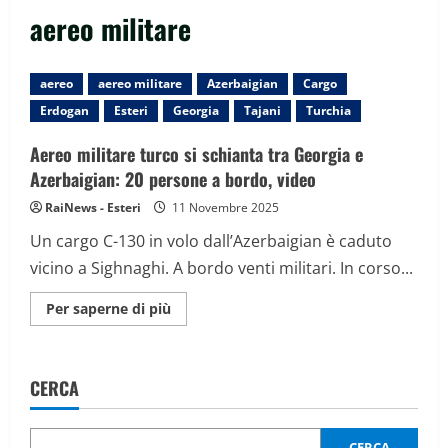
aereo militare
aereo
aereo militare
Azerbaigian
Cargo
Erdogan
Esteri
Georgia
Tajani
Turchia
Aereo militare turco si schianta tra Georgia e
Azerbaigian: 20 persone a bordo, video
RaiNews - Esteri
11 Novembre 2025
Un cargo C-130 in volo dall’Azerbaigian è caduto
vicino a Sighnaghi. A bordo venti militari. In corso...
Maggiori
Per saperne di più
informazioni
su
Aereo
militare
turco
CERCA
si
schianta
tra
Georgia
e
CERCA