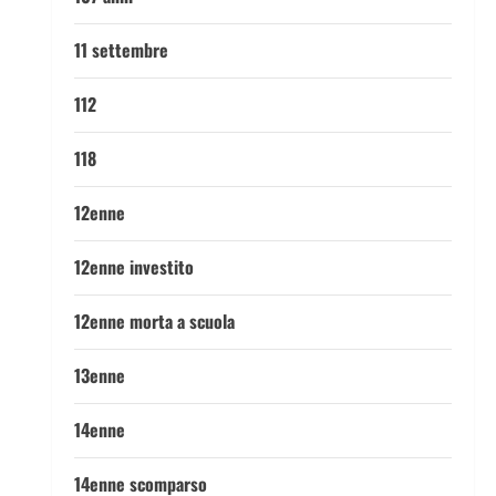
11 settembre
112
118
12enne
12enne investito
12enne morta a scuola
13enne
14enne
14enne scomparso