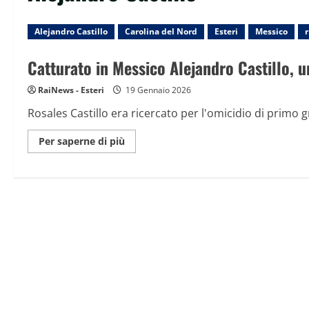
Alejandro Castillo
Carolina del Nord
Esteri
Messico
r
Catturato in Messico Alejandro Castillo, un
RaiNews - Esteri
19 Gennaio 2026
Rosales Castillo era ricercato per l'omicidio di primo g
Maggiori
Per saperne di più
informazioni
su
Catturato
in
Messico
Alejandro
Castillo,
uno
dei
dieci
super
ricercati
dagli
Usa