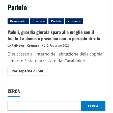
Padula
Benevento
Cronaca
Padula
violenza
Paduli, guardia giurata spara alla moglie con il
fucile. La donna è grave ma non in pericolo di vita
RaiNews - Cronaca
2 Febbraio 2026
E' successo all'interno dell'abitazione della coppia,
il marito è stato arrestato dai Carabinieri
Maggiori
Per saperne di più
informazioni
su
Paduli,
guardia
giurata
CERCA
spara
alla
moglie
con
il
CERCA
fucile.