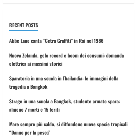
La
donna
è
grave
ma
non
RECENT POSTS
in
pericolo
di
vita
Abbe Lane canta “Cetra Graffiti” in Rai nel 1986
Nuova Zelanda, gelo record e boom dei consumi: domanda
elettrica ai massimi storici
Sparatoria in una scuola in Thailandia: le immagini della
tragedia a Bangkok
Strage in una scuola a Bangkok, studente armato spara:
almeno 7 morti e 15 feriti
Mare sempre più caldo, si diffondono nuove specie tropicali
“Danno per la pesca”