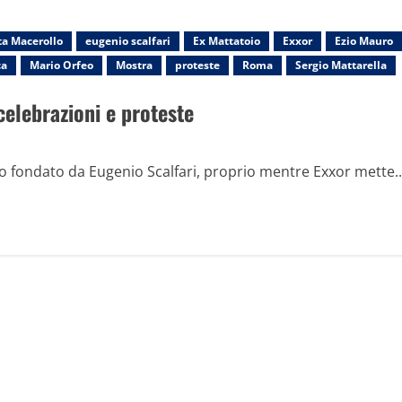
ta Macerollo
eugenio scalfari
Ex Mattatoio
Exxor
Ezio Mauro
ca
Mario Orfeo
Mostra
proteste
Roma
Sergio Mattarella
celebrazioni e proteste
o fondato da Eugenio Scalfari, proprio mentre Exxor mette..