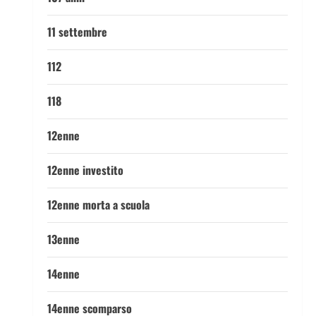
11 settembre
112
118
12enne
12enne investito
12enne morta a scuola
13enne
14enne
14enne scomparso