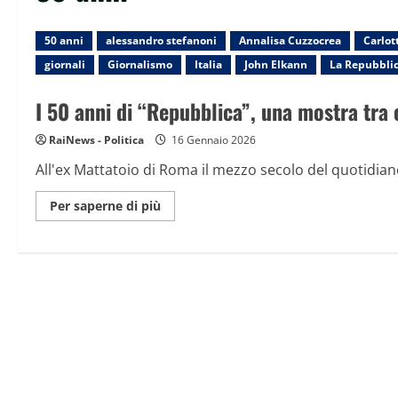
50 anni
alessandro stefanoni
Annalisa Cuzzocrea
Carlot
giornali
Giornalismo
Italia
John Elkann
La Repubbli
I 50 anni di “Repubblica”, una mostra tra 
RaiNews - Politica
16 Gennaio 2026
All'ex Mattatoio di Roma il mezzo secolo del quotidian
Maggiori
Per saperne di più
informazioni
su
I
50
anni
di
“Repubblica”,
una
mostra
tra
celebrazioni
e
proteste