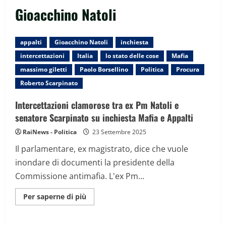
Gioacchino Natoli
appalti
Gioacchino Natoli
inchiesta
intercettazioni
Italia
lo stato delle cose
Mafia
massimo giletti
Paolo Borsellino
Politica
Procura
Roberto Scarpinato
Intercettazioni clamorose tra ex Pm Natoli e
senatore Scarpinato su inchiesta Mafia e Appalti
RaiNews - Politica
23 Settembre 2025
Il parlamentare, ex magistrato, dice che vuole
inondare di documenti la presidente della
Commissione antimafia. L'ex Pm...
Maggiori
Per saperne di più
informazioni
su
Intercettazioni
clamorose