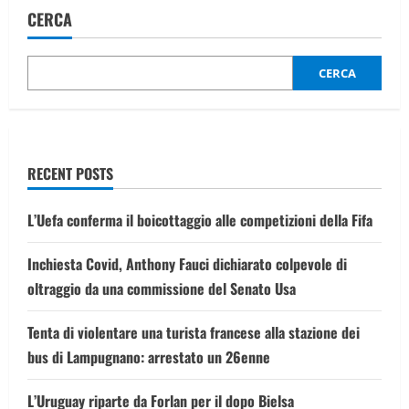
tra
CERCA
ex
Pm
Natoli
e
senatore
CERCA
Scarpinato
su
inchiesta
Mafia
e
Appalti
RECENT POSTS
L’Uefa conferma il boicottaggio alle competizioni della Fifa
Inchiesta Covid, Anthony Fauci dichiarato colpevole di
oltraggio da una commissione del Senato Usa
Tenta di violentare una turista francese alla stazione dei
bus di Lampugnano: arrestato un 26enne
L’Uruguay riparte da Forlan per il dopo Bielsa